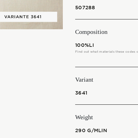
THE FABRICS
507288
The season Fall/Winter
Composition
The season Spring/Summer
100%LI
bunch
Find out what materials these codes 
The characteristics
Variant
SUSTAINABILITY
3641
Heart for Earth
Weight
UpCycle
290 G/MLIN
Certifications