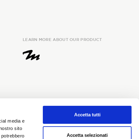
LEARN MORE ABOUT OUR PRODUCT
Accetta tutti
e
information
and I give my
cial media e
my personal data for the
nostro sito
i Sondrio newsletter.
Accetta selezionati
i potrebbero