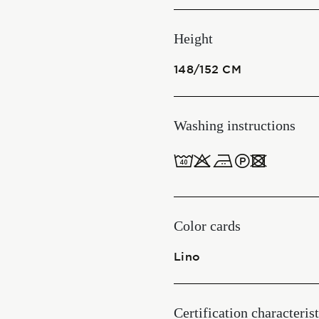
Start together
Height
148/152 CM
NEWS
Washing instructions
8obWd
CONTACT US
ITALIANO
ENGLISH
Color cards
Lino
Certification characterist