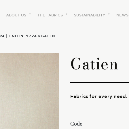
ABOUT US
THE FABRICS
SUSTAINABILITY
NEWS
24
|
TINTI IN PEZZA
» GATIEN
ABOUT US
Gatien
The labels
Our history
Work with us
Fabrics for every need.
Share our fabrics
Code