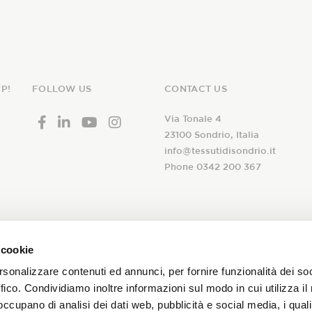
P!
FOLLOW US
CONTACT US
Via Tonale 4
23100 Sondrio, Italia
info@tessutidisondrio.it
Phone 0342 200 367
ribe to our
 cookie
I declare that I have read th
newsletter!
rsonalizzare contenuti ed annunci, per fornire funzionalità dei so
consent to the treatment of 
ffico. Condividiamo inoltre informazioni sul modo in cui utilizza il 
subscription to the Tessuti d
 occupano di analisi dei dati web, pubblicità e social media, i qual