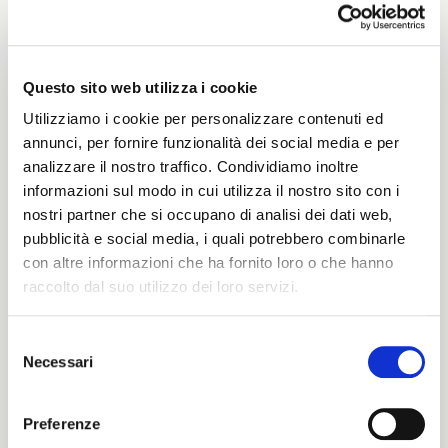
Weight
320 G/MLIN
Questo sito web utilizza i cookie
Utilizziamo i cookie per personalizzare contenuti ed
Height
annunci, per fornire funzionalità dei social media e per
analizzare il nostro traffico. Condividiamo inoltre
132/136 CM
informazioni sul modo in cui utilizza il nostro sito con i
nostri partner che si occupano di analisi dei dati web,
pubblicità e social media, i quali potrebbero combinarle
con altre informazioni che ha fornito loro o che hanno
Washing instructions
raccolto dal suo utilizzo dei loro servizi.
8obWd
Selezione
Necessari
del
ITALIANO
consenso
Color cards
ENGLISH
Preferenze