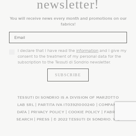
newsletter!
You will receive news every month and promotions on our
fabrics!
I declare that I have read the
information
and I give my
consent to the treatment of my personal data for the
subscription to the Tessuti di Sondrio newsletter.
TESSUTI DI SONDRIO IS A DIVISION OF MARZOTTO
LAB SRL | PARTITA IVA IT03921000240 |
COMPANY
DATA
|
PRIVACY POLICY
|
COOKIE POLICY
|
FABRIC
SEARCH
|
PRESS
| © 2022 TESSUTI DI SONDRIO. WE
WEAVE AN ITALIAN STORY