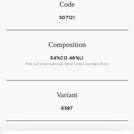
Start together
Code
507121
NEWS
Composition
54%CO 46%LI
CONTACT US
Find out what materials these codes correspond to!
Variant
6597