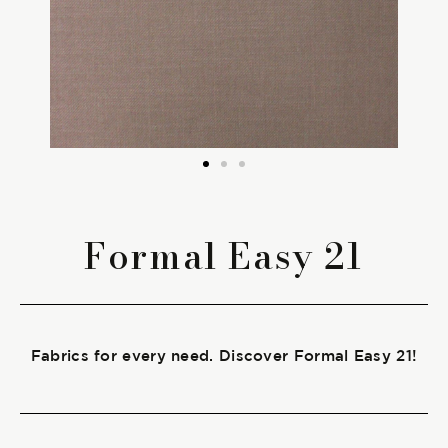
The season Fall/Winter
The season Spring/Summer
bunch
The characteristics
Formal Easy 21
SUSTAINABILITY
Heart for Earth
Fabrics for every need. Discover Formal Easy 21!
UpCycle
Certifications