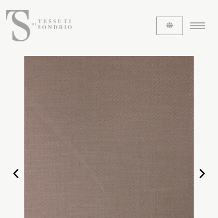
ABOUT US
The labels
Our history
Work with us
Share our fabrics
THE FABRICS