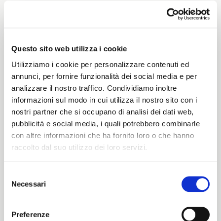
Weight
400 G/MLIN
Questo sito web utilizza i cookie
Utilizziamo i cookie per personalizzare contenuti ed
annunci, per fornire funzionalità dei social media e per
analizzare il nostro traffico. Condividiamo inoltre
Height
informazioni sul modo in cui utilizza il nostro sito con i
nostri partner che si occupano di analisi dei dati web,
150/148 CM
pubblicità e social media, i quali potrebbero combinarle
con altre informazioni che ha fornito loro o che hanno
raccolto dal suo utilizzo dei loro servizi.
Washing instructions
Selezione
1ucQJ
Necessari
del
ITALIANO
consenso
ENGLISH
Preferenze