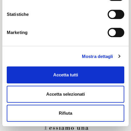
Color cards
Statistiche
Cartella Colori Pronti per Tinta
Marketing
Certification characteristics
Mostra dettagli
Are you interested in this fabric?
Accetta tutti
CONTACT OUR FINANCIAL ADVISOR
Accetta selezionati
Rifiuta