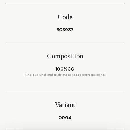
Start together
Code
NEWS
505937
Composition
CONTACT US
100%CO
Find out what materials these codes correspond to!
Variant
0004