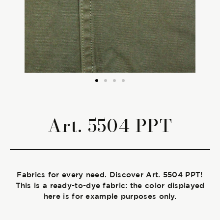
The season Fall/Winter
The season Spring/Summer
bunch
The characteristics
Art. 5504 PPT
SUSTAINABILITY
Heart for Earth
Fabrics for every need. Discover Art. 5504 PPT!
UpCycle
This is a ready-to-dye fabric: the color displayed
here is for example purposes only.
Certifications