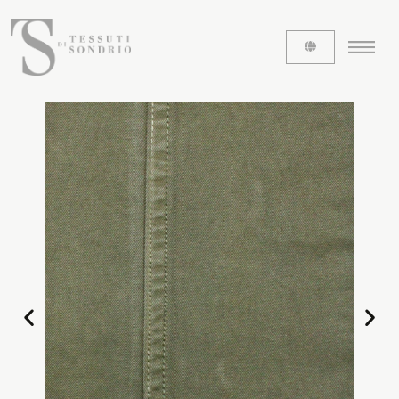
ABOUT US
The labels
Our history
Work with us
Share our fabrics
THE FABRICS