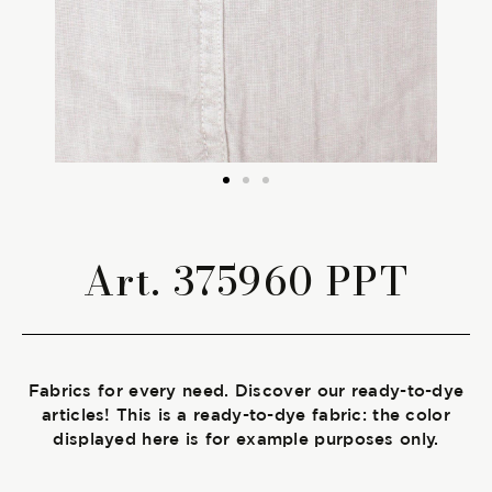
The season Fall/Winter
The season Spring/Summer
bunch
The characteristics
Art. 375960 PPT
SUSTAINABILITY
Heart for Earth
Fabrics for every need. Discover our ready-to-dye
UpCycle
articles! This is a ready-to-dye fabric: the color
displayed here is for example purposes only.
Certifications