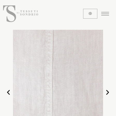
ABOUT US
The labels
Our history
Work with us
Share our fabrics
THE FABRICS