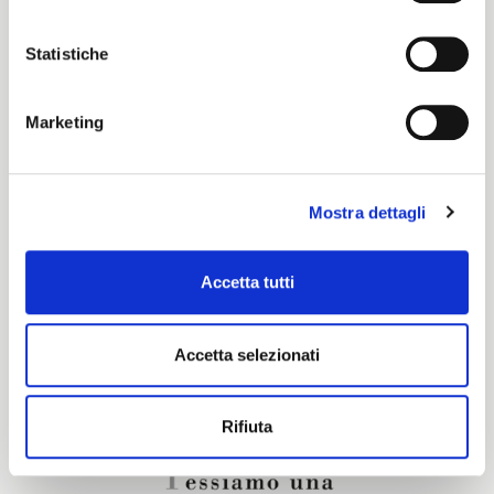
Color cards
Statistiche
Pronti per Tinta
Marketing
Certification characteristics
Mostra dettagli
Are you interested in this fabric?
Accetta tutti
CONTACT OUR FINANCIAL ADVISOR
Accetta selezionati
Rifiuta