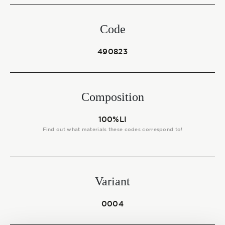
Start together
Code
NEWS
490823
Composition
CONTACT US
100%LI
Find out what materials these codes correspond to!
Variant
0004