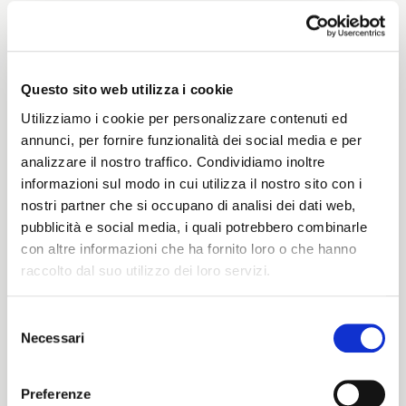
Weight
300 G/MLIN
Questo sito web utilizza i cookie
Utilizziamo i cookie per personalizzare contenuti ed
annunci, per fornire funzionalità dei social media e per
analizzare il nostro traffico. Condividiamo inoltre
Height
informazioni sul modo in cui utilizza il nostro sito con i
nostri partner che si occupano di analisi dei dati web,
142/144 CM
pubblicità e social media, i quali potrebbero combinarle
con altre informazioni che ha fornito loro o che hanno
raccolto dal suo utilizzo dei loro servizi.
Washing instructions
Selezione
1ucQJ
Necessari
del
ITALIANO
consenso
ENGLISH
Preferenze