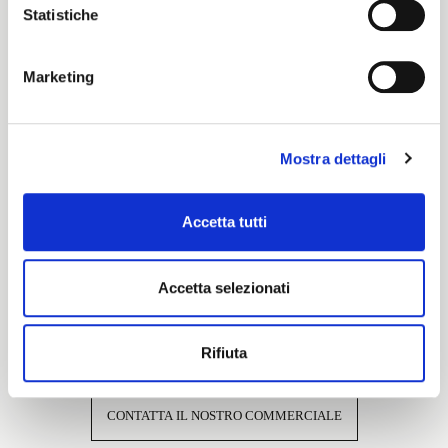
Statistiche
Cartella Colore
Marketing
Pronti per Tinta
Mostra dettagli
Caratteristiche e certificazioni
Accetta tutti
Accetta selezionati
Interessato a questo tessuto?
Rifiuta
CONTATTA IL NOSTRO COMMERCIALE