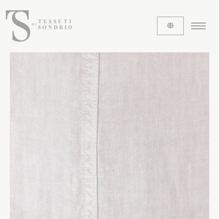
CHI SIAMO
Le etichette
La nostra storia
Lavora con noi
Share our fabrics
I TESSUTI