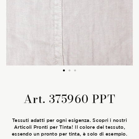
La Stagione Autunno/Inverno
La Stagione Primavera/Estate
Le sotto-collezioni
Le caratteristiche
SOSTENIBILITÀ
Art. 375960 PPT
Heart for Earth
UpCycle
Tessuti adatti per ogni esigenza. Scopri i nostri
Articoli Pronti per Tinta! Il colore del tessuto,
Certificazioni
essendo un pronto per tinta, è solo di esempio.