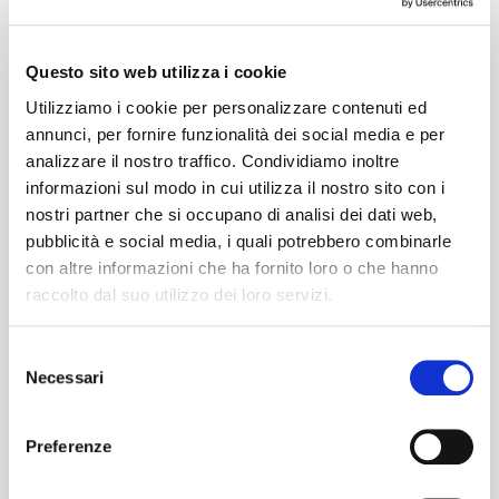
Questo sito web utilizza i cookie
Peso
Utilizziamo i cookie per personalizzare contenuti ed
annunci, per fornire funzionalità dei social media e per
300 G/MLIN
analizzare il nostro traffico. Condividiamo inoltre
informazioni sul modo in cui utilizza il nostro sito con i
nostri partner che si occupano di analisi dei dati web,
Altezza
pubblicità e social media, i quali potrebbero combinarle
con altre informazioni che ha fornito loro o che hanno
142/144 CM
raccolto dal suo utilizzo dei loro servizi.
Selezione
Necessari
del
Istruzioni di lavaggio
ITALIANO
consenso
1ucQJ
ENGLISH
Preferenze