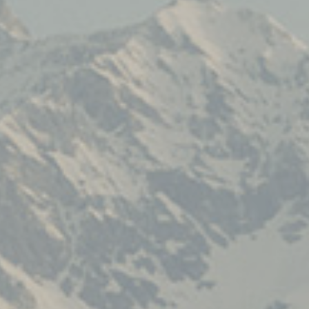
I TESSUTI
La Stagione Autunno/Inverno
La Stagione Primavera/Estate
Le sotto-collezioni
Le caratteristiche
SOSTENIBILITÀ
Heart for Earth
UpCycle
Certificazioni