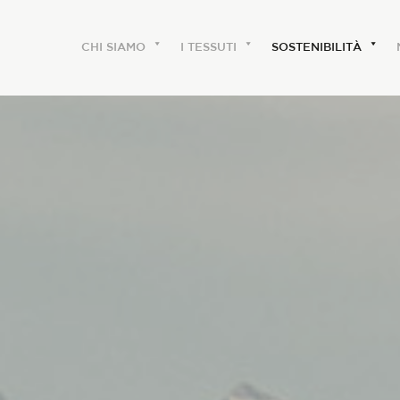
CHI SIAMO
I TESSUTI
SOSTENIBILITÀ
CHI SIAMO
Le etichette
La nostra storia
Lavora con noi
Share our fabrics