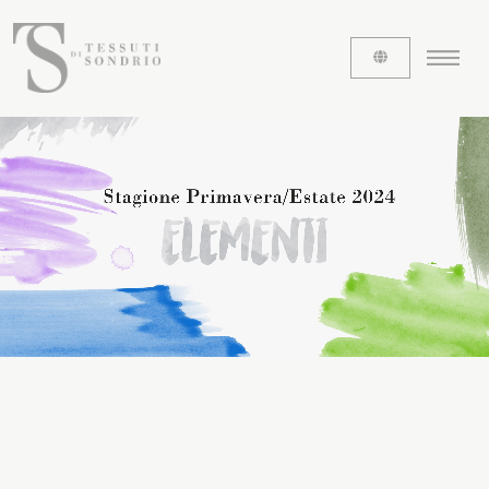
CHI SIAMO
Le etichette
La nostra storia
Lavora con noi
Share our fabrics
I TESSUTI