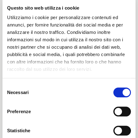
Nicholson AQ
Questo sito web utilizza i cookie
LOOK NOW
Utilizziamo i cookie per personalizzare contenuti ed
annunci, per fornire funzionalità dei social media e per
analizzare il nostro traffico. Condividiamo inoltre
informazioni sul modo in cui utilizza il nostro sito con i
nostri partner che si occupano di analisi dei dati web,
pubblicità e social media, i quali potrebbero combinarle
con altre informazioni che ha fornito loro o che hanno
raccolto dal suo utilizzo dei loro servizi.
Selezione
Necessari
del
ITALIANO
consenso
ENGLISH
Preferenze
Statistiche