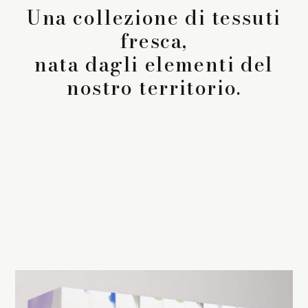
Una collezione di tessuti
fresca,
La Stagione Autunno/Inverno
nata dagli elementi del
La Stagione Primavera/Estate
nostro territorio.
Le sotto-collezioni
Le caratteristiche
SOSTENIBILITÀ
Heart for Earth
UpCycle
Certificazioni