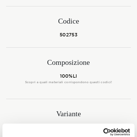
Membership
Codice
NOVITÀ
502753
Composizione
CONTATTI
100%LI
Scopri a quali materiali corrispondono questi codici!
Variante
5487 - 5458