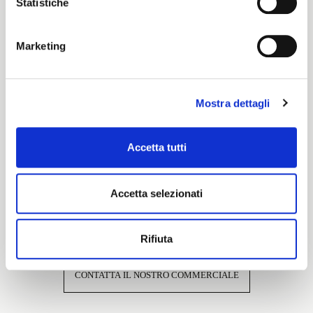
Statistiche
Cartella Colore
Wyoming
Marketing
Caratteristiche e certificazioni
Mostra dettagli
Accetta tutti
Accetta selezionati
Interessato a questo tessuto?
Rifiuta
CONTATTA IL NOSTRO COMMERCIALE