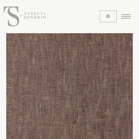
CHI SIAMO
Le etichette
La nostra storia
Lavora con noi
Share our fabrics
I TESSUTI