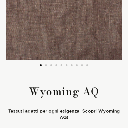
La Stagione Autunno/Inverno
La Stagione Primavera/Estate
Le sotto-collezioni
Le caratteristiche
SOSTENIBILITÀ
Wyoming AQ
Heart for Earth
UpCycle
Tessuti adatti per ogni esigenza. Scopri Wyoming
AQ!
Certificazioni