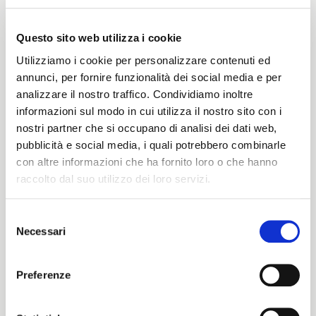
Questo sito web utilizza i cookie
Peso
Utilizziamo i cookie per personalizzare contenuti ed
260 G/MLIN
annunci, per fornire funzionalità dei social media e per
analizzare il nostro traffico. Condividiamo inoltre
informazioni sul modo in cui utilizza il nostro sito con i
nostri partner che si occupano di analisi dei dati web,
Altezza
pubblicità e social media, i quali potrebbero combinarle
con altre informazioni che ha fornito loro o che hanno
148/150 CM
raccolto dal suo utilizzo dei loro servizi.
Selezione
Istruzioni di lavaggio
Necessari
del
ITALIANO
consenso
8obWd
ENGLISH
Preferenze