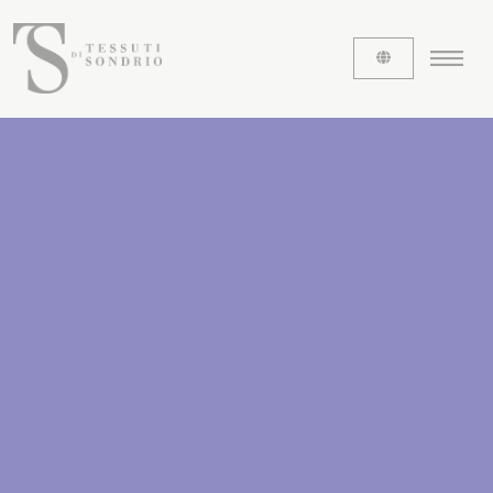
CHI SIAMO
Le etichette
La nostra storia
Lavora con noi
Share our fabrics
I TESSUTI