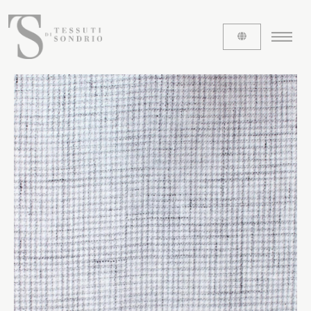
CHI SIAMO
Le etichette
La nostra storia
Lavora con noi
Share our fabrics
I TESSUTI