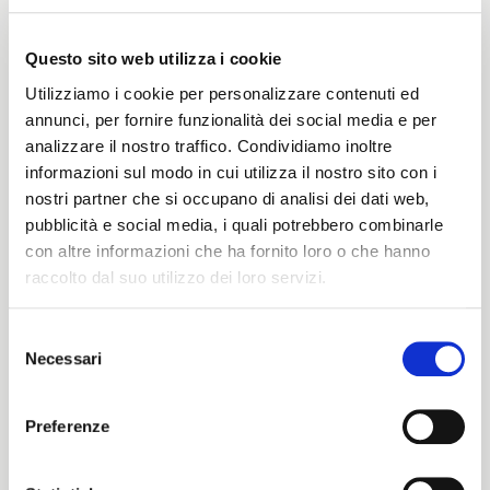
Questo sito web utilizza i cookie
Peso
Utilizziamo i cookie per personalizzare contenuti ed
300 G/MLIN
annunci, per fornire funzionalità dei social media e per
analizzare il nostro traffico. Condividiamo inoltre
informazioni sul modo in cui utilizza il nostro sito con i
nostri partner che si occupano di analisi dei dati web,
Altezza
pubblicità e social media, i quali potrebbero combinarle
con altre informazioni che ha fornito loro o che hanno
148/150 CM
raccolto dal suo utilizzo dei loro servizi.
Selezione
Istruzioni di lavaggio
Necessari
del
ITALIANO
consenso
zobWd
ENGLISH
Preferenze