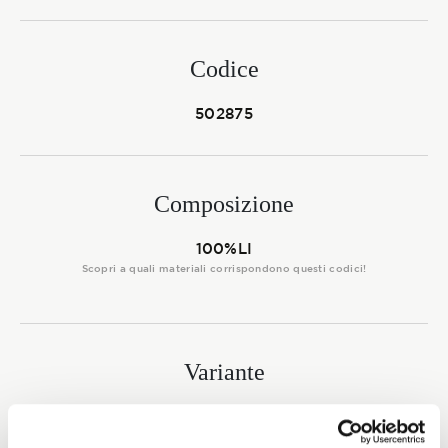
Membership
Codice
NOVITÀ
502875
Composizione
CONTATTI
100%LI
Scopri a quali materiali corrispondono questi codici!
Variante
3673 - 2873