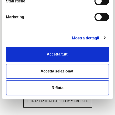
Statistiche
Cartella Colore
Propria
Marketing
Caratteristiche e certificazioni
Mostra dettagli
Accetta tutti
Accetta selezionati
Interessato a questo tessuto?
Rifiuta
CONTATTA IL NOSTRO COMMERCIALE