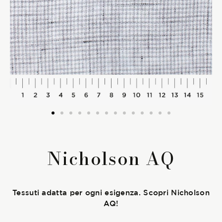
La Stagione Autunno/Inverno
La Stagione Primavera/Estate
Le sotto-collezioni
Le caratteristiche
SOSTENIBILITÀ
Nicholson AQ
Heart for Earth
UpCycle
Tessuti adatta per ogni esigenza. Scopri Nicholson
AQ!
Certificazioni