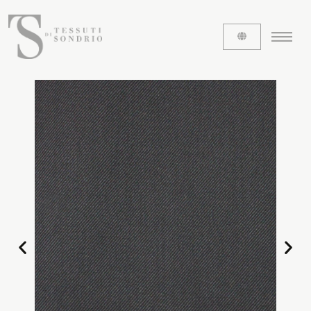
ABOUT US
The labels
Our history
Work with us
Share our fabrics
THE FABRICS