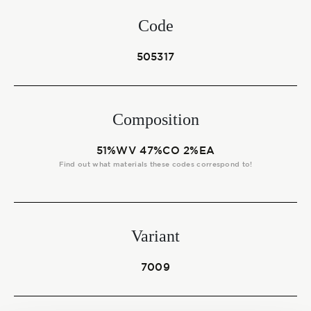
Start together
Code
505317
NEWS
Composition
CONTACT US
51%WV 47%CO 2%EA
Find out what materials these codes correspond to!
Variant
7009