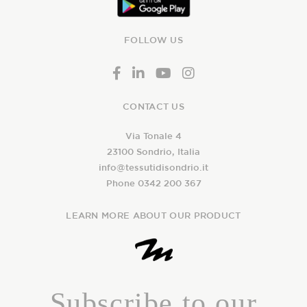
FOLLOW US
CONTACT US
Via Tonale 4
23100 Sondrio, Italia
info@tessutidisondrio.it
Phone 0342 200 367
LEARN MORE ABOUT OUR PRODUCT
Subscribe to our