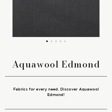
The season Fall/Winter
The season Spring/Summer
bunch
The characteristics
Aquawool Edmond
SUSTAINABILITY
Heart for Earth
Fabrics for every need. Discover Aquawool
UpCycle
Edmond!
Certifications