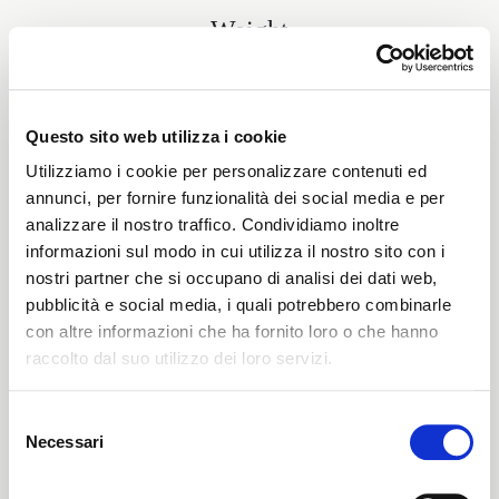
Weight
440 G/MLIN
Questo sito web utilizza i cookie
Utilizziamo i cookie per personalizzare contenuti ed
Height
annunci, per fornire funzionalità dei social media e per
analizzare il nostro traffico. Condividiamo inoltre
148/150CM
informazioni sul modo in cui utilizza il nostro sito con i
nostri partner che si occupano di analisi dei dati web,
pubblicità e social media, i quali potrebbero combinarle
Washing instructions
con altre informazioni che ha fornito loro o che hanno
raccolto dal suo utilizzo dei loro servizi.
8obWd
Selezione
Necessari
del
ITALIANO
consenso
Color cards