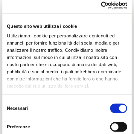
Weight
430 G/MLIN
Questo sito web utilizza i cookie
Utilizziamo i cookie per personalizzare contenuti ed
Height
annunci, per fornire funzionalità dei social media e per
analizzare il nostro traffico. Condividiamo inoltre
148/150 CM
informazioni sul modo in cui utilizza il nostro sito con i
nostri partner che si occupano di analisi dei dati web,
pubblicità e social media, i quali potrebbero combinarle
con altre informazioni che ha fornito loro o che hanno
Washing instructions
raccolto dal suo utilizzo dei loro servizi.
zobWd
Selezione
Necessari
del
ITALIANO
consenso
Color cards
ENGLISH
Preferenze