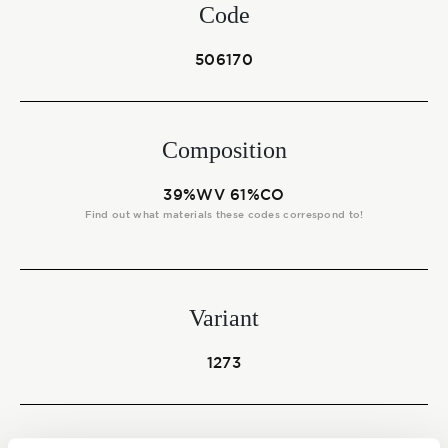
Start together
Code
506170
NEWS
Composition
39%WV 61%CO
CONTACT US
Find out what materials these codes correspond to!
Variant
1273