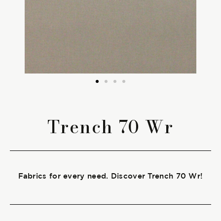
The season Fall/Winter
The season Spring/Summer
bunch
The characteristics
Trench 70 Wr
SUSTAINABILITY
Heart for Earth
Fabrics for every need. Discover Trench 70 Wr!
UpCycle
Certifications