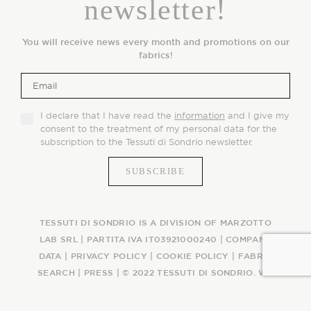
newsletter!
You will receive news every month and promotions on our
fabrics!
I declare that I have read the
information
and I give my
consent to the treatment of my personal data for the
subscription to the Tessuti di Sondrio newsletter.
TESSUTI DI SONDRIO IS A DIVISION OF MARZOTTO
LAB SRL | PARTITA IVA IT03921000240 |
COMPANY
DATA
|
PRIVACY POLICY
|
COOKIE POLICY
|
FABRIC
SEARCH
|
PRESS
| © 2022 TESSUTI DI SONDRIO. WE
WEAVE AN ITALIAN STORY