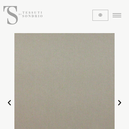
ABOUT US
The labels
Our history
Work with us
Share our fabrics
THE FABRICS