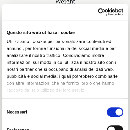
Weight
280 G/MLIN
Questo sito web utilizza i cookie
Height
Utilizziamo i cookie per personalizzare contenuti ed
annunci, per fornire funzionalità dei social media e per
145/150 CM
analizzare il nostro traffico. Condividiamo inoltre
informazioni sul modo in cui utilizza il nostro sito con i
nostri partner che si occupano di analisi dei dati web,
pubblicità e social media, i quali potrebbero combinarle
Washing instructions
con altre informazioni che ha fornito loro o che hanno
raccolto dal suo utilizzo dei loro servizi.
8obWd
Selezione
Necessari
del
ITALIANO
Color cards
consenso
ENGLISH
Preferenze