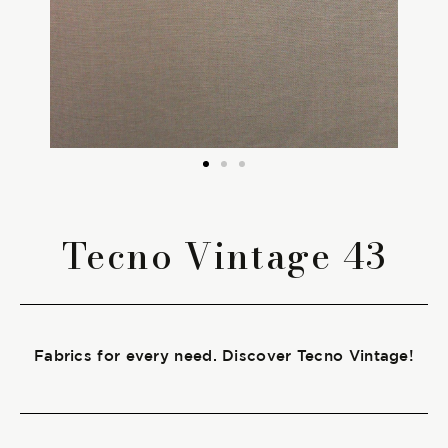
The season Fall/Winter
The season Spring/Summer
bunch
The characteristics
Tecno Vintage 43
SUSTAINABILITY
Heart for Earth
Fabrics for every need. Discover Tecno Vintage!
UpCycle
Certifications