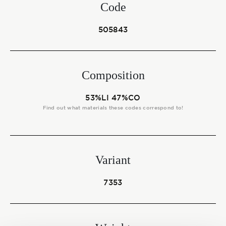
Start together
Code
505843
NEWS
Composition
53%LI 47%CO
CONTACT US
Find out what materials these codes correspond to!
Variant
7353