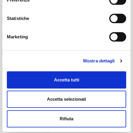
Cotone
Statistiche
Certification characteristics
Marketing
Mostra dettagli
Accetta tutti
Are you interested in this fabric?
Accetta selezionati
CONTACT OUR FINANCIAL ADVISOR
Rifiuta