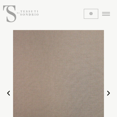
ABOUT US
The labels
Our history
Work with us
Share our fabrics
THE FABRICS