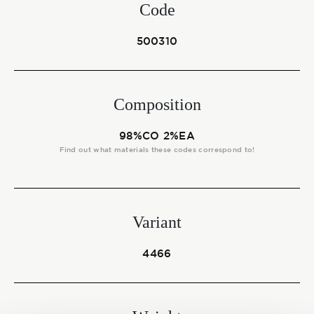
Start together
Code
500310
NEWS
Composition
98%CO 2%EA
CONTACT US
Find out what materials these codes correspond to!
Variant
4466