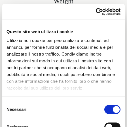
Weight
425 G/MLIN
Questo sito web utilizza i cookie
Height
Utilizziamo i cookie per personalizzare contenuti ed
annunci, per fornire funzionalità dei social media e per
150/146 CM
analizzare il nostro traffico. Condividiamo inoltre
informazioni sul modo in cui utilizza il nostro sito con i
nostri partner che si occupano di analisi dei dati web,
pubblicità e social media, i quali potrebbero combinarle
Washing instructions
con altre informazioni che ha fornito loro o che hanno
raccolto dal suo utilizzo dei loro servizi.
8obWd
Selezione
Necessari
del
ITALIANO
Color cards
consenso
ENGLISH
Preferenze