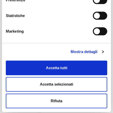
Deep
Statistiche
Certification characteristics
Marketing
Mostra dettagli
Accetta tutti
Are you interested in this fabric?
Accetta selezionati
CONTACT OUR FINANCIAL ADVISOR
Rifiuta