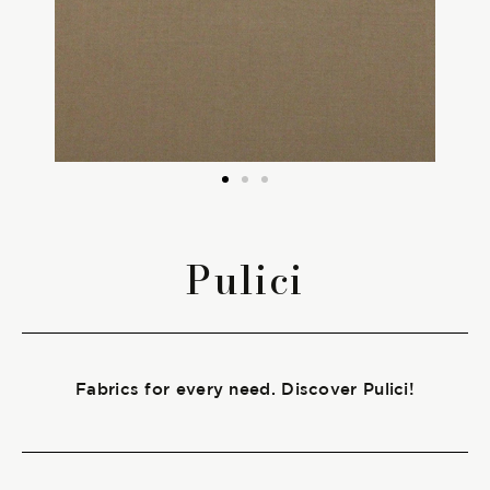
The season Fall/Winter
The season Spring/Summer
bunch
The characteristics
Pulici
SUSTAINABILITY
Heart for Earth
Fabrics for every need. Discover Pulici!
UpCycle
Certifications