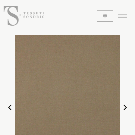
ABOUT US
The labels
Our history
Work with us
Share our fabrics
THE FABRICS