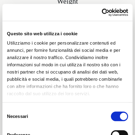
Weight
390 G/MLIN
Questo sito web utilizza i cookie
Height
Utilizziamo i cookie per personalizzare contenuti ed
annunci, per fornire funzionalità dei social media e per
144/148 CM
analizzare il nostro traffico. Condividiamo inoltre
informazioni sul modo in cui utilizza il nostro sito con i
nostri partner che si occupano di analisi dei dati web,
pubblicità e social media, i quali potrebbero combinarle
Washing instructions
con altre informazioni che ha fornito loro o che hanno
raccolto dal suo utilizzo dei loro servizi.
8obWd
Selezione
Necessari
del
ITALIANO
Color cards
consenso
ENGLISH
Preferenze