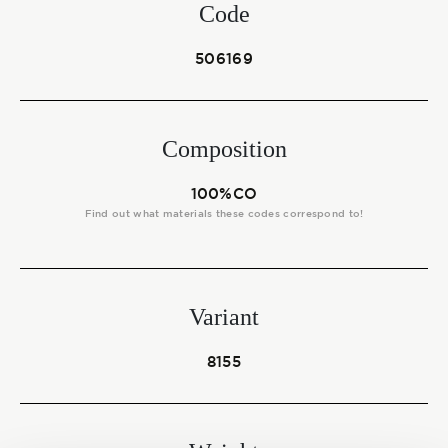
Start together
Code
506169
NEWS
Composition
100%CO
CONTACT US
Find out what materials these codes correspond to!
Variant
8155