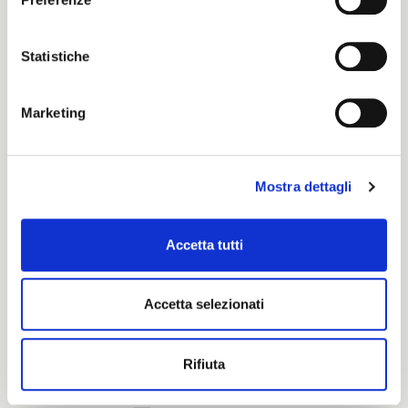
Elite
Statistiche
Certification characteristics
Marketing
Mostra dettagli
Accetta tutti
Are you interested in this fabric?
Accetta selezionati
CONTACT OUR FINANCIAL ADVISOR
Rifiuta