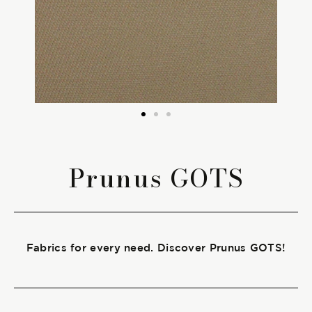
The season Fall/Winter
The season Spring/Summer
bunch
The characteristics
Prunus GOTS
SUSTAINABILITY
Heart for Earth
Fabrics for every need. Discover Prunus GOTS!
UpCycle
Certifications