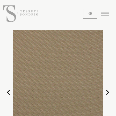
ABOUT US
The labels
Our history
Work with us
Share our fabrics
THE FABRICS