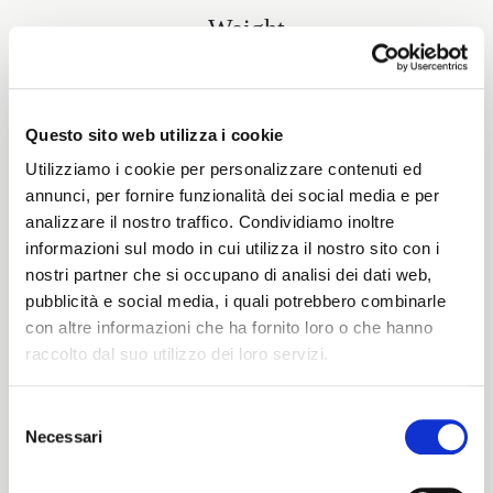
Weight
250 G/MLIN
Questo sito web utilizza i cookie
Utilizziamo i cookie per personalizzare contenuti ed
Height
annunci, per fornire funzionalità dei social media e per
analizzare il nostro traffico. Condividiamo inoltre
148/152 CM
informazioni sul modo in cui utilizza il nostro sito con i
nostri partner che si occupano di analisi dei dati web,
pubblicità e social media, i quali potrebbero combinarle
Washing instructions
con altre informazioni che ha fornito loro o che hanno
raccolto dal suo utilizzo dei loro servizi.
8obWd
Selezione
Necessari
del
ITALIANO
consenso
Color cards