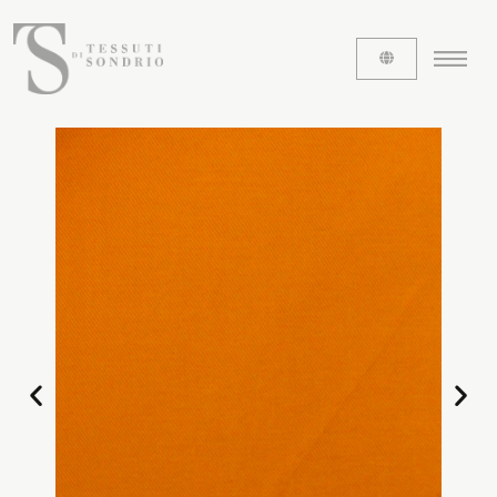
ABOUT US
The labels
Our history
Work with us
Share our fabrics
THE FABRICS