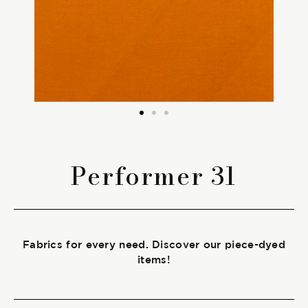
The season Fall/Winter
The season Spring/Summer
bunch
The characteristics
Performer 31
SUSTAINABILITY
Heart for Earth
Fabrics for every need. Discover our piece-dyed
UpCycle
items!
Certifications