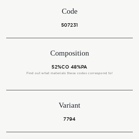
Start together
Code
507231
NEWS
Composition
CONTACT US
52%CO 48%PA
Find out what materials these codes correspond to!
Variant
7794