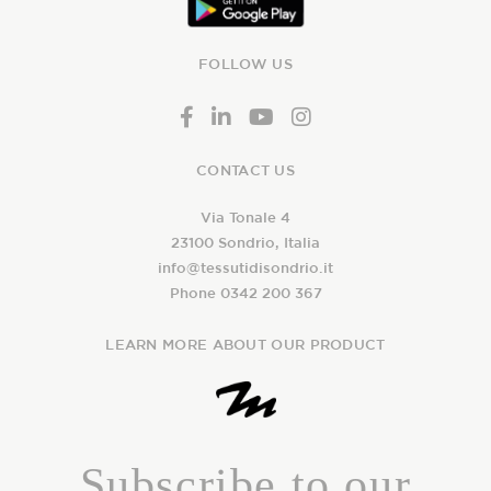
FOLLOW US
CONTACT US
Via Tonale 4
23100 Sondrio, Italia
info@tessutidisondrio.it
Phone 0342 200 367
LEARN MORE ABOUT OUR PRODUCT
Subscribe to our