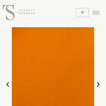
ABOUT US
The labels
Our history
Work with us
Share our fabrics
THE FABRICS