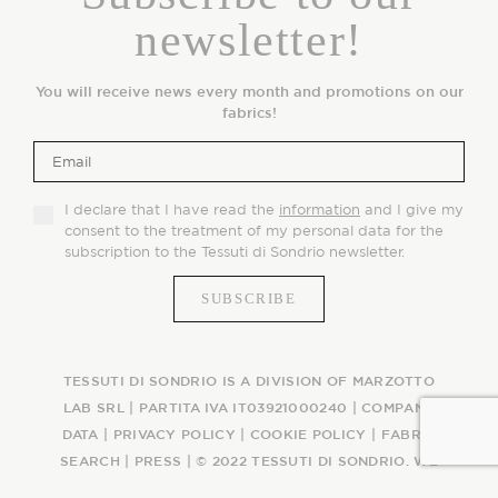
newsletter!
You will receive news every month and promotions on our
fabrics!
I declare that I have read the
information
and I give my
consent to the treatment of my personal data for the
subscription to the Tessuti di Sondrio newsletter.
TESSUTI DI SONDRIO IS A DIVISION OF MARZOTTO
LAB SRL | PARTITA IVA IT03921000240 |
COMPANY
DATA
|
PRIVACY POLICY
|
COOKIE POLICY
|
FABRIC
SEARCH
|
PRESS
| © 2022 TESSUTI DI SONDRIO. WE
WEAVE AN ITALIAN STORY