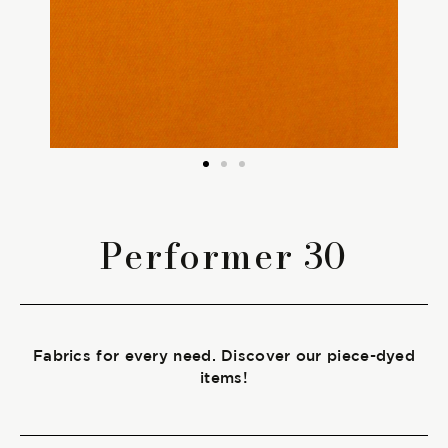
The season Fall/Winter
The season Spring/Summer
bunch
The characteristics
Performer 30
SUSTAINABILITY
Heart for Earth
Fabrics for every need. Discover our piece-dyed
UpCycle
items!
Certifications