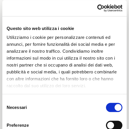
Weight
240 G/MLIN
Questo sito web utilizza i cookie
Utilizziamo i cookie per personalizzare contenuti ed
annunci, per fornire funzionalità dei social media e per
Height
analizzare il nostro traffico. Condividiamo inoltre
informazioni sul modo in cui utilizza il nostro sito con i
148/152 CM
nostri partner che si occupano di analisi dei dati web,
pubblicità e social media, i quali potrebbero combinarle
con altre informazioni che ha fornito loro o che hanno
Washing instructions
raccolto dal suo utilizzo dei loro servizi.
8obWd
Selezione
Necessari
del
ITALIANO
consenso
Color cards
ENGLISH
Preferenze