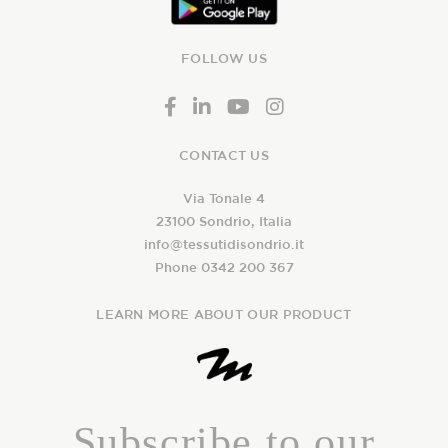
FOLLOW US
CONTACT US
Via Tonale 4
23100 Sondrio, Italia
info@tessutidisondrio.it
Phone 0342 200 367
LEARN MORE ABOUT OUR PRODUCT
Subscribe to our