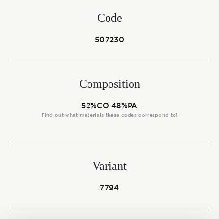
Start together
Code
507230
NEWS
Composition
CONTACT US
52%CO 48%PA
Find out what materials these codes correspond to!
Variant
7794