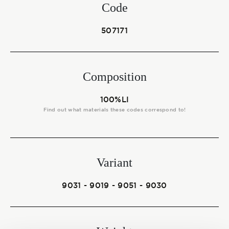
Start together
Code
507171
NEWS
Composition
100%LI
CONTACT US
Find out what materials these codes correspond to!
Variant
9031 - 9019 - 9051 - 9030