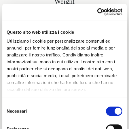
Weight
290 G/MLIN
Questo sito web utilizza i cookie
Height
Utilizziamo i cookie per personalizzare contenuti ed
annunci, per fornire funzionalità dei social media e per
156/160 CM
analizzare il nostro traffico. Condividiamo inoltre
informazioni sul modo in cui utilizza il nostro sito con i
nostri partner che si occupano di analisi dei dati web,
pubblicità e social media, i quali potrebbero combinarle
Washing instructions
con altre informazioni che ha fornito loro o che hanno
raccolto dal suo utilizzo dei loro servizi.
8obWd
Selezione
Necessari
del
ITALIANO
Color cards
consenso
ENGLISH
Preferenze