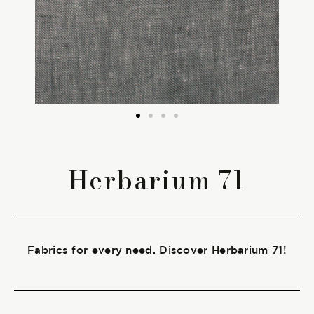
The season Fall/Winter
The season Spring/Summer
bunch
The characteristics
Herbarium 71
SUSTAINABILITY
Heart for Earth
Fabrics for every need. Discover Herbarium 71!
UpCycle
Certifications