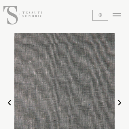
ABOUT US
The labels
Our history
Work with us
Share our fabrics
THE FABRICS