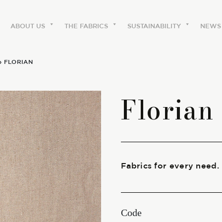
ABOUT US
THE FABRICS
SUSTAINABILITY
NEWS
» FLORIAN
ABOUT US
Florian
The labels
Our history
Work with us
Fabrics for every need.
Share our fabrics
Code