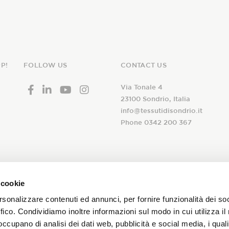
P!
FOLLOW US
CONTACT US
Via Tonale 4
23100 Sondrio, Italia
info@tessutidisondrio.it
Phone 0342 200 367
ribe to our
 cookie
I declare that I have read th
newsletter!
rsonalizzare contenuti ed annunci, per fornire funzionalità dei so
consent to the treatment of 
ffico. Condividiamo inoltre informazioni sul modo in cui utilizza il 
subscription to the Tessuti d
 occupano di analisi dei dati web, pubblicità e social media, i qual