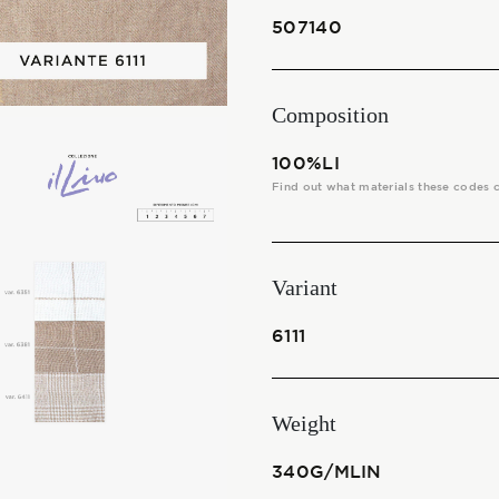
THE FABRICS
507140
The season Fall/Winter
Composition
The season Spring/Summer
100%LI
bunch
Find out what materials these codes 
The characteristics
Variant
SUSTAINABILITY
6111
Heart for Earth
Weight
UpCycle
340G/MLIN
Certifications