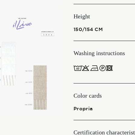
Start together
Height
150/154 CM
NEWS
Washing instructions
8obWd
CONTACT US
ITALIANO
ENGLISH
Color cards
Propria
Certification characterist