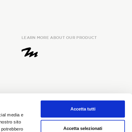
LEARN MORE ABOUT OUR PRODUCT
Accetta tutti
e
information
and I give my
cial media e
my personal data for the
nostro sito
i Sondrio newsletter.
Accetta selezionati
i potrebbero