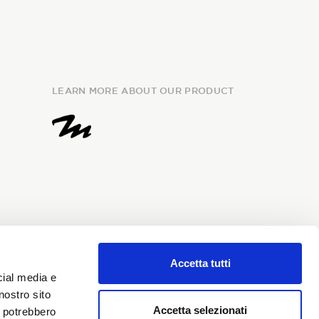
LEARN MORE ABOUT OUR PRODUCT
Accetta tutti
e
information
and I give my
cial media e
my personal data for the
nostro sito
i Sondrio newsletter.
Accetta selezionati
i potrebbero