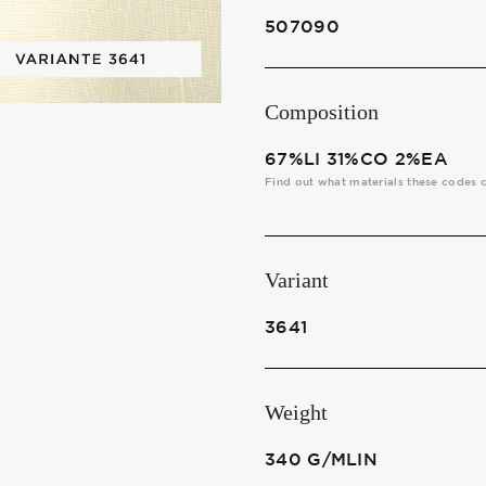
THE FABRICS
507090
The season Fall/Winter
Composition
The season Spring/Summer
67%LI 31%CO 2%EA
bunch
Find out what materials these codes 
The characteristics
Variant
SUSTAINABILITY
3641
Heart for Earth
Weight
UpCycle
340 G/MLIN
Certifications