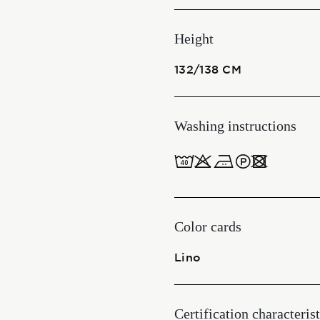
Start together
Height
132/138 CM
NEWS
Washing instructions
8obWd
CONTACT US
ITALIANO
ENGLISH
Color cards
Lino
Certification characterist