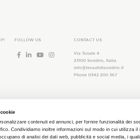
P!
FOLLOW US
CONTACT US
Via Tonale 4
23100 Sondrio, Italia
info@tessutidisondrio.it
Phone 0342 200 367
ribe to our
 cookie
I declare that I have read th
newsletter!
rsonalizzare contenuti ed annunci, per fornire funzionalità dei so
consent to the treatment of 
ffico. Condividiamo inoltre informazioni sul modo in cui utilizza il 
subscription to the Tessuti d
 occupano di analisi dei dati web, pubblicità e social media, i qual