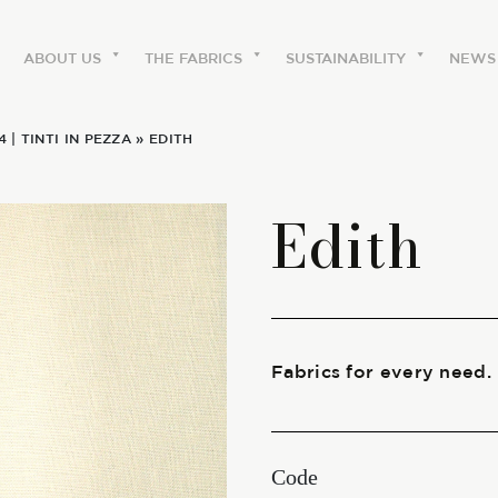
ABOUT US
THE FABRICS
SUSTAINABILITY
NEWS
4
|
TINTI IN PEZZA
» EDITH
ABOUT US
Edith
The labels
Our history
Work with us
Fabrics for every need.
Share our fabrics
Code