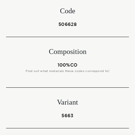
Start together
Code
506628
NEWS
Composition
CONTACT US
100%CO
Find out what materials these codes correspond to!
Variant
5663