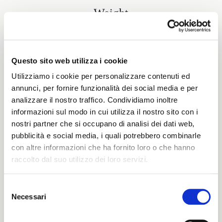
Weight
390 G/MLIN
Questo sito web utilizza i cookie
Utilizziamo i cookie per personalizzare contenuti ed
Height
annunci, per fornire funzionalità dei social media e per
analizzare il nostro traffico. Condividiamo inoltre
148/152 CM
informazioni sul modo in cui utilizza il nostro sito con i
nostri partner che si occupano di analisi dei dati web,
pubblicità e social media, i quali potrebbero combinarle
Washing instructions
con altre informazioni che ha fornito loro o che hanno
raccolto dal suo utilizzo dei loro servizi.
8obWd
Selezione
Necessari
del
ITALIANO
consenso
Color cards