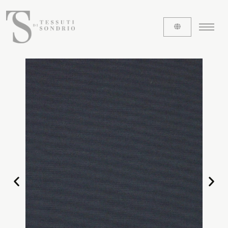
ABOUT US
The labels
Our history
Work with us
Share our fabrics
THE FABRICS