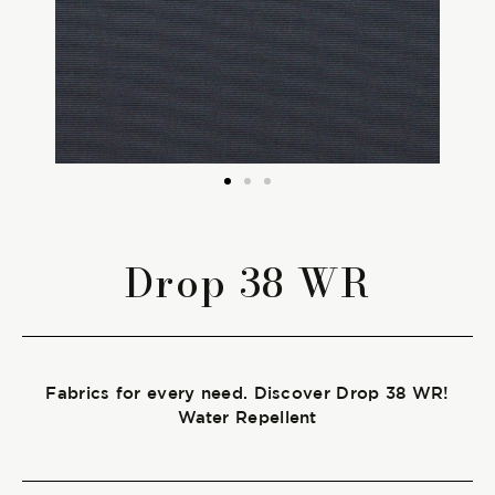
The season Fall/Winter
The season Spring/Summer
bunch
The characteristics
Drop 38 WR
SUSTAINABILITY
Heart for Earth
Fabrics for every need. Discover Drop 38 WR!
UpCycle
Water Repellent
Certifications