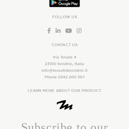
FOLLOW US
CONTACT US
Via Tonale 4
23100 Sondrio, Italia
info@tessutidisondrio.it
Phone 0342 200 367
LEARN MORE ABOUT OUR PRODUCT
Subscribe to our