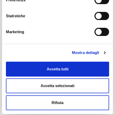
Cotone
Statistiche
Certification characteristics
Marketing
Mostra dettagli
Accetta tutti
Are you interested in this fabric?
Accetta selezionati
CONTACT OUR FINANCIAL ADVISOR
Rifiuta