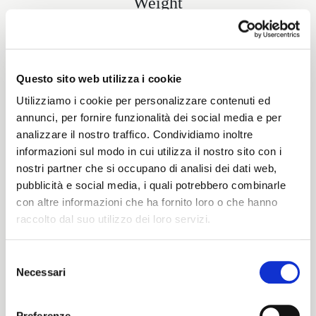
Weight
165 G/MLIN
Questo sito web utilizza i cookie
Height
Utilizziamo i cookie per personalizzare contenuti ed
annunci, per fornire funzionalità dei social media e per
140/145 CM
analizzare il nostro traffico. Condividiamo inoltre
informazioni sul modo in cui utilizza il nostro sito con i
nostri partner che si occupano di analisi dei dati web,
pubblicità e social media, i quali potrebbero combinarle
Washing instructions
con altre informazioni che ha fornito loro o che hanno
raccolto dal suo utilizzo dei loro servizi.
8obWd
Selezione
Necessari
del
ITALIANO
Color cards
consenso
ENGLISH
Preferenze