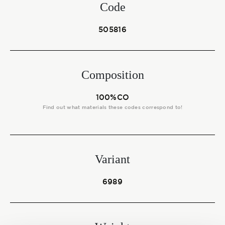
Start together
Code
505816
NEWS
Composition
100%CO
CONTACT US
Find out what materials these codes correspond to!
Variant
6989