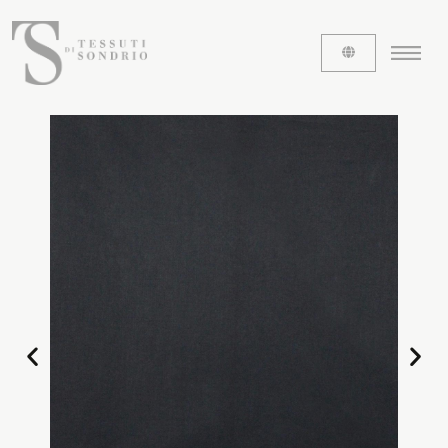
ABOUT US
The labels
Our history
Work with us
Share our fabrics
THE FABRICS