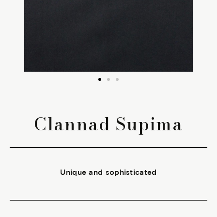
The season Fall/Winter
The season Spring/Summer
bunch
The characteristics
Clannad Supima
SUSTAINABILITY
Heart for Earth
Unique and sophisticated
UpCycle
Certifications