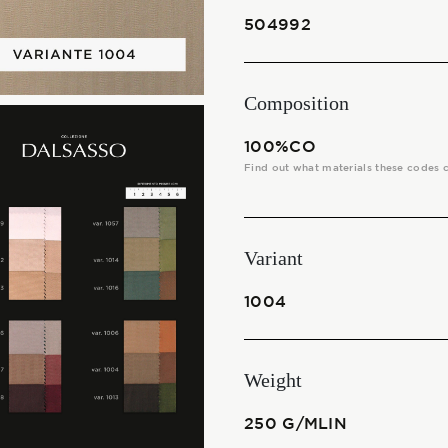
THE FABRICS
504992
The season Fall/Winter
Composition
The season Spring/Summer
100%CO
bunch
Find out what materials these codes 
The characteristics
Variant
SUSTAINABILITY
1004
Heart for Earth
Weight
UpCycle
250 G/MLIN
Certifications