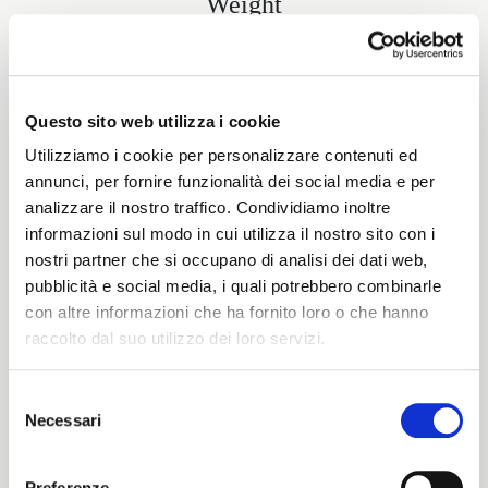
Weight
480G/MLIN
Questo sito web utilizza i cookie
Height
Utilizziamo i cookie per personalizzare contenuti ed
annunci, per fornire funzionalità dei social media e per
150/154 CM
analizzare il nostro traffico. Condividiamo inoltre
informazioni sul modo in cui utilizza il nostro sito con i
nostri partner che si occupano di analisi dei dati web,
pubblicità e social media, i quali potrebbero combinarle
Washing instructions
con altre informazioni che ha fornito loro o che hanno
raccolto dal suo utilizzo dei loro servizi.
zobWd
Selezione
Necessari
del
ITALIANO
Color cards
consenso
ENGLISH
Preferenze