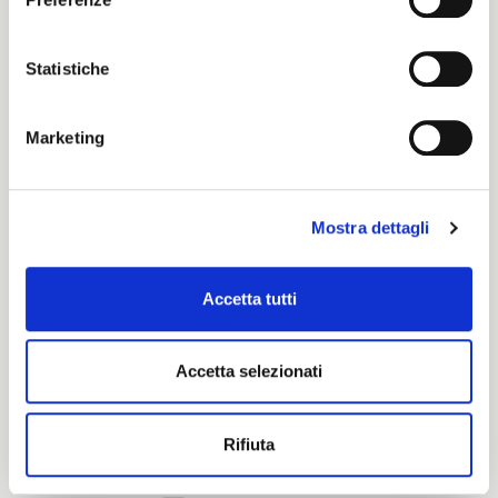
Amiens 95
Statistiche
Certification characteristics
Marketing
Mostra dettagli
Accetta tutti
Are you interested in this fabric?
Accetta selezionati
CONTACT OUR FINANCIAL ADVISOR
Rifiuta