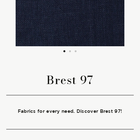
The season Fall/Winter
The season Spring/Summer
bunch
The characteristics
Brest 97
SUSTAINABILITY
Heart for Earth
Fabrics for every need. Discover Brest 97!
UpCycle
Certifications