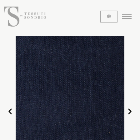
ABOUT US
The labels
Our history
Work with us
Share our fabrics
THE FABRICS