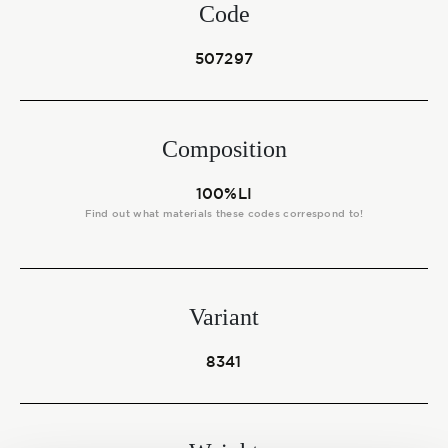
Start together
Code
507297
NEWS
Composition
100%LI
CONTACT US
Find out what materials these codes correspond to!
Variant
8341