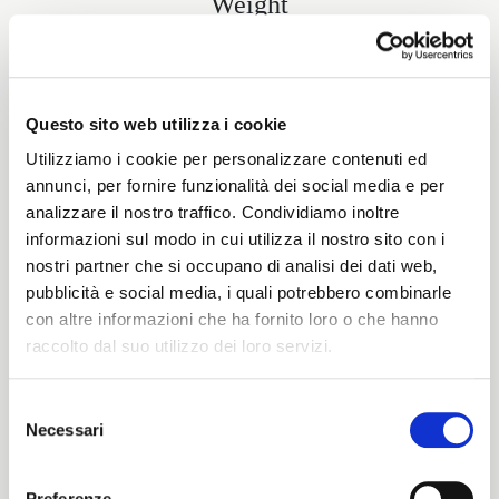
Weight
400 G/MLIN
Questo sito web utilizza i cookie
Height
Utilizziamo i cookie per personalizzare contenuti ed
annunci, per fornire funzionalità dei social media e per
140/136 CM
analizzare il nostro traffico. Condividiamo inoltre
informazioni sul modo in cui utilizza il nostro sito con i
nostri partner che si occupano di analisi dei dati web,
pubblicità e social media, i quali potrebbero combinarle
Washing instructions
con altre informazioni che ha fornito loro o che hanno
raccolto dal suo utilizzo dei loro servizi.
8obWd
Selezione
Necessari
del
ITALIANO
Color cards
consenso
ENGLISH
Preferenze