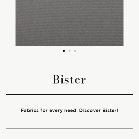
The season Fall/Winter
The season Spring/Summer
bunch
The characteristics
Bister
SUSTAINABILITY
Heart for Earth
Fabrics for every need. Discover Bister!
UpCycle
Certifications