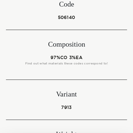
Start together
Code
506140
NEWS
Composition
97%CO 3%EA
CONTACT US
Find out what materials these codes correspond to!
Variant
7913