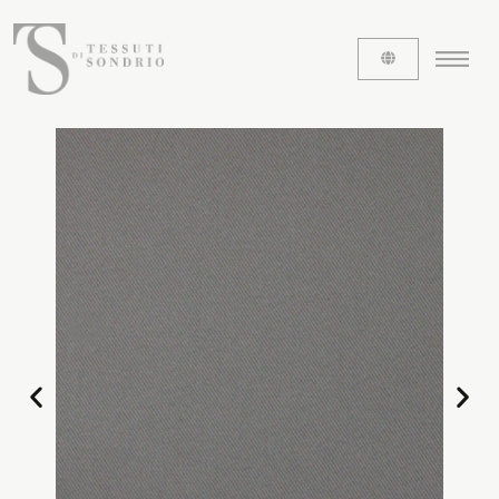
ABOUT US
The labels
Our history
Work with us
Share our fabrics
THE FABRICS