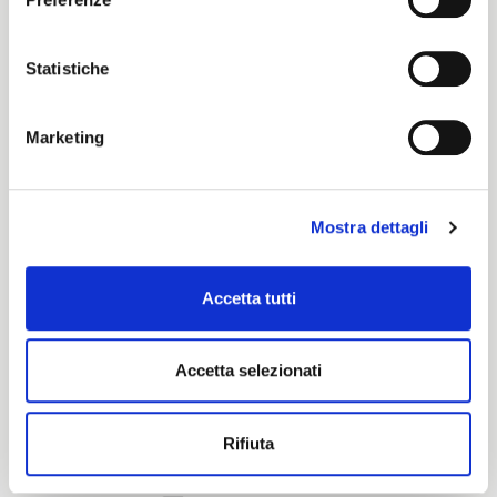
Deep
Statistiche
Certification characteristics
Marketing
Mostra dettagli
Accetta tutti
Are you interested in this fabric?
Accetta selezionati
CONTACT OUR FINANCIAL ADVISOR
Rifiuta