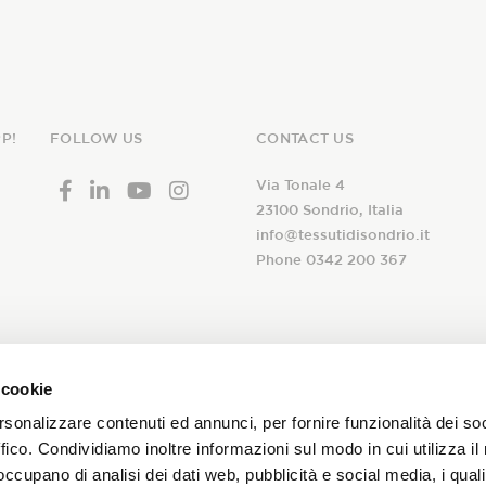
P!
FOLLOW US
CONTACT US
Via Tonale 4
23100 Sondrio, Italia
info@tessutidisondrio.it
Phone 0342 200 367
ribe to our
 cookie
I declare that I have read th
newsletter!
rsonalizzare contenuti ed annunci, per fornire funzionalità dei so
consent to the treatment of 
ffico. Condividiamo inoltre informazioni sul modo in cui utilizza il 
subscription to the Tessuti d
 occupano di analisi dei dati web, pubblicità e social media, i qual