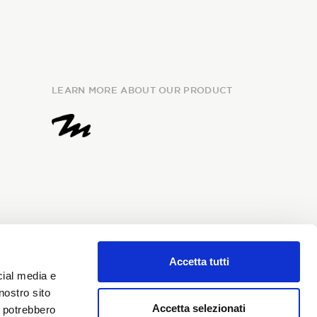
LEARN MORE ABOUT OUR PRODUCT
Accetta tutti
e
information
and I give my
cial media e
my personal data for the
nostro sito
i Sondrio newsletter.
Accetta selezionati
i potrebbero