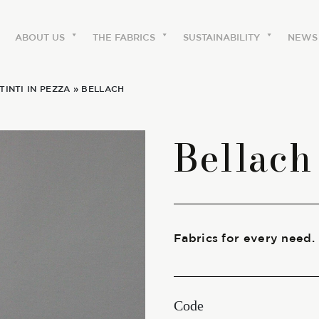
ABOUT US
THE FABRICS
SUSTAINABILITY
NEWS
TINTI IN PEZZA
» BELLACH
ABOUT US
Bellach
The labels
Our history
Work with us
Fabrics for every need.
Share our fabrics
Code