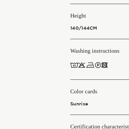
Start together
Height
140/144CM
NEWS
Washing instructions
8obWd
CONTACT US
ITALIANO
ENGLISH
Color cards
Sunrise
Certification characterist