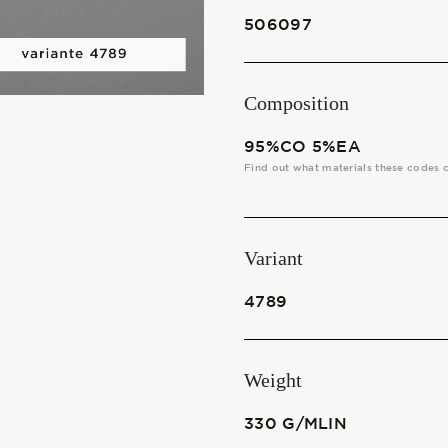
THE FABRICS
506097
The season Fall/Winter
Composition
The season Spring/Summer
95%CO 5%EA
bunch
Find out what materials these codes 
The characteristics
Variant
SUSTAINABILITY
4789
Heart for Earth
Weight
UpCycle
330 G/MLIN
Certifications