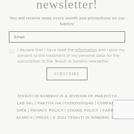
newsletter!
You will receive news every month and promotions on our
fabrics!
I declare that I have read the
information
and I give my
consent to the treatment of my personal data for the
subscription to the Tessuti di Sondrio newsletter.
TESSUTI DI SONDRIO IS A DIVISION OF MARZOTTO
LAB SRL | PARTITA IVA IT03921000240 |
COMPANY
DATA
|
PRIVACY POLICY
|
COOKIE POLICY
|
FABRIC
SEARCH
|
PRESS
| © 2022 TESSUTI DI SONDRIO. WE
WEAVE AN ITALIAN STORY