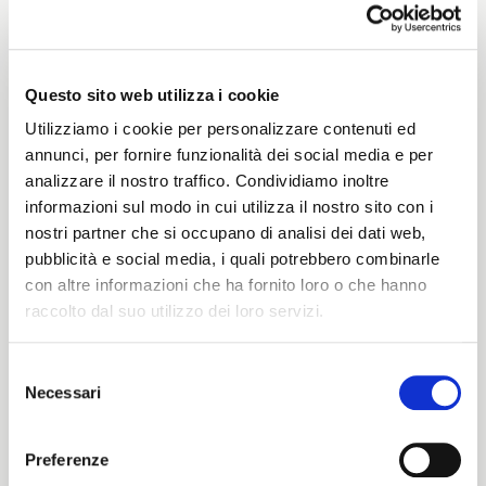
Weight
370 G/MLIN
Questo sito web utilizza i cookie
Utilizziamo i cookie per personalizzare contenuti ed
Height
annunci, per fornire funzionalità dei social media e per
analizzare il nostro traffico. Condividiamo inoltre
130/126CM
informazioni sul modo in cui utilizza il nostro sito con i
nostri partner che si occupano di analisi dei dati web,
pubblicità e social media, i quali potrebbero combinarle
con altre informazioni che ha fornito loro o che hanno
Washing instructions
raccolto dal suo utilizzo dei loro servizi.
8obWd
Selezione
Necessari
del
ITALIANO
consenso
Color cards
ENGLISH
Preferenze