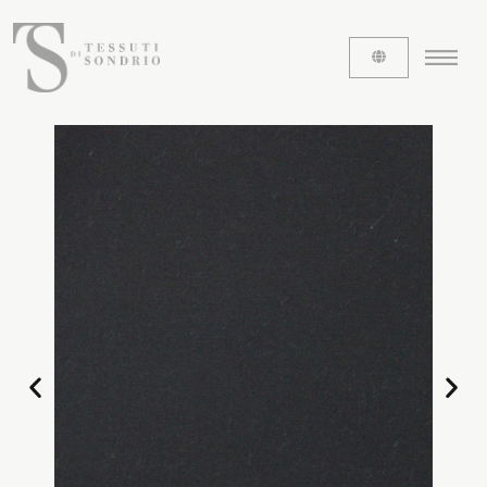
ABOUT US
The labels
Our history
Work with us
Share our fabrics
THE FABRICS