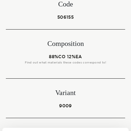
Start together
Code
506155
NEWS
Composition
88%CO 12%EA
CONTACT US
Find out what materials these codes correspond to!
Variant
9009