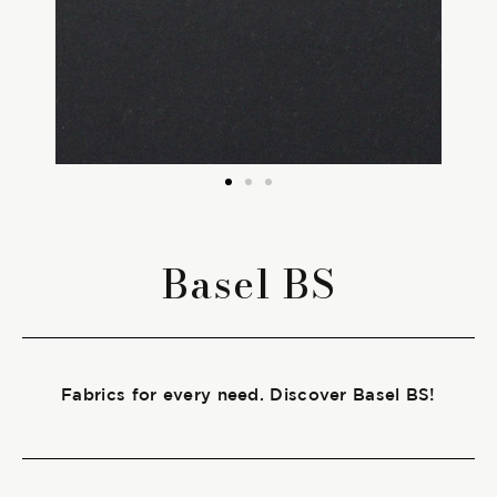
The season Fall/Winter
The season Spring/Summer
bunch
The characteristics
Basel BS
SUSTAINABILITY
Heart for Earth
Fabrics for every need. Discover Basel BS!
UpCycle
Certifications