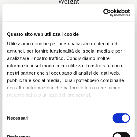
Weight
370 G/MLIN
Questo sito web utilizza i cookie
Height
Utilizziamo i cookie per personalizzare contenuti ed
annunci, per fornire funzionalità dei social media e per
140/143 CM
analizzare il nostro traffico. Condividiamo inoltre
informazioni sul modo in cui utilizza il nostro sito con i
nostri partner che si occupano di analisi dei dati web,
pubblicità e social media, i quali potrebbero combinarle
Washing instructions
con altre informazioni che ha fornito loro o che hanno
raccolto dal suo utilizzo dei loro servizi.
8obWd
Selezione
Necessari
del
ITALIANO
Color cards
consenso
ENGLISH
Preferenze