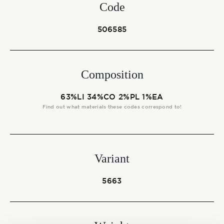
Start together
Code
506585
NEWS
Composition
63%LI 34%CO 2%PL 1%EA
CONTACT US
Find out what materials these codes correspond to!
Variant
5663