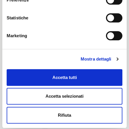
Lino
Statistiche
Certification characteristics
Marketing
Mostra dettagli
Accetta tutti
Are you interested in this fabric?
Accetta selezionati
CONTACT OUR FINANCIAL ADVISOR
Rifiuta