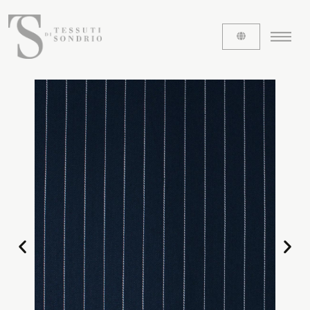
ABOUT US
The labels
Our history
Work with us
Share our fabrics
THE FABRICS