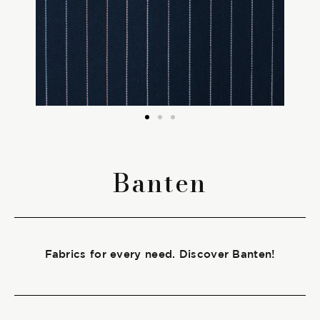
The season Fall/Winter
The season Spring/Summer
bunch
The characteristics
Banten
SUSTAINABILITY
Heart for Earth
Fabrics for every need. Discover Banten!
UpCycle
Certifications