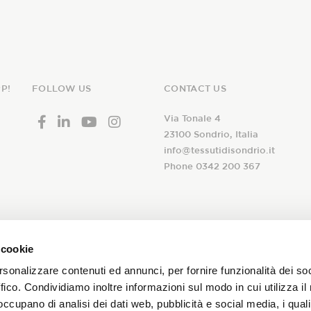
P!
FOLLOW US
CONTACT US
Via Tonale 4
23100 Sondrio, Italia
info@tessutidisondrio.it
Phone 0342 200 367
ribe to our
 cookie
I declare that I have read th
newsletter!
rsonalizzare contenuti ed annunci, per fornire funzionalità dei so
consent to the treatment of 
ffico. Condividiamo inoltre informazioni sul modo in cui utilizza il 
subscription to the Tessuti d
 occupano di analisi dei dati web, pubblicità e social media, i qual