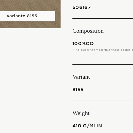
THE FABRICS
506167
The season Fall/Winter
Composition
The season Spring/Summer
100%CO
bunch
Find out what materials these codes 
The characteristics
Variant
SUSTAINABILITY
8155
Heart for Earth
Weight
UpCycle
410 G/MLIN
Certifications