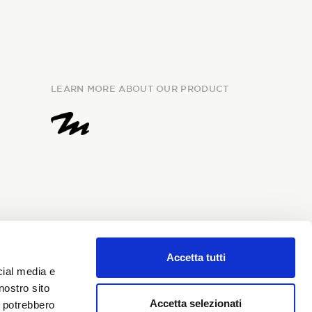
LEARN MORE ABOUT OUR PRODUCT
Accetta tutti
e
information
and I give my
cial media e
my personal data for the
nostro sito
i Sondrio newsletter.
Accetta selezionati
i potrebbero