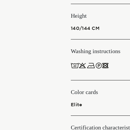
Start together
Height
140/144 CM
NEWS
Washing instructions
8obWd
CONTACT US
ITALIANO
ENGLISH
Color cards
Elite
Certification characterist