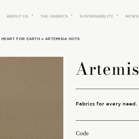
ABOUT US
THE FABRICS
SUSTAINABILITY
NEWS
|
HEART FOR EARTH
» ARTEMISIA GOTS
ABOUT US
Artemi
The labels
Our history
Work with us
Fabrics for every need.
Share our fabrics
Code