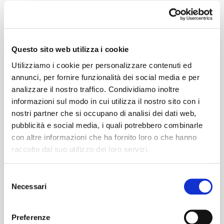
Weight
255 G/MLIN
Questo sito web utilizza i cookie
Utilizziamo i cookie per personalizzare contenuti ed
annunci, per fornire funzionalità dei social media e per
analizzare il nostro traffico. Condividiamo inoltre
Height
informazioni sul modo in cui utilizza il nostro sito con i
nostri partner che si occupano di analisi dei dati web,
131/134 CM
pubblicità e social media, i quali potrebbero combinarle
con altre informazioni che ha fornito loro o che hanno
raccolto dal suo utilizzo dei loro servizi.
Washing instructions
Selezione
1ucQJ
Necessari
del
ITALIANO
consenso
ENGLISH
Preferenze