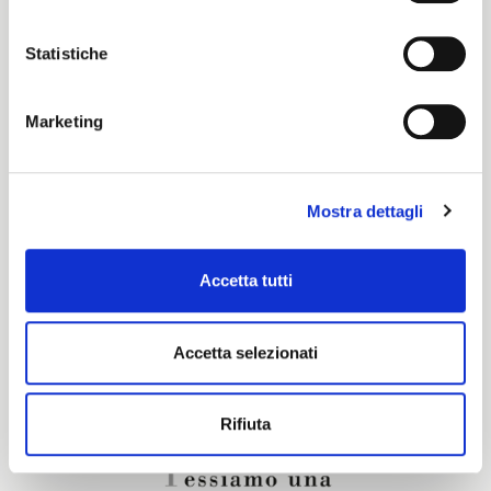
Color cards
Statistiche
Pronti per Tinta
Marketing
Certification characteristics
Mostra dettagli
Are you interested in this fabric?
Accetta tutti
CONTACT OUR FINANCIAL ADVISOR
Accetta selezionati
Rifiuta