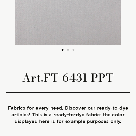
The season Fall/Winter
The season Spring/Summer
bunch
The characteristics
Art.FT 6431 PPT
SUSTAINABILITY
Heart for Earth
Fabrics for every need. Discover our ready-to-dye
UpCycle
articles! This is a ready-to-dye fabric: the color
displayed here is for example purposes only.
Certifications