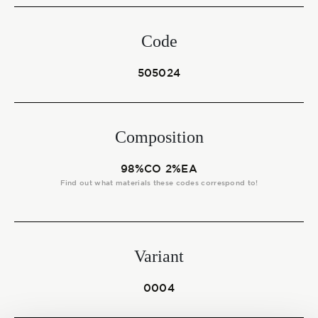
Start together
Code
NEWS
505024
Composition
CONTACT US
98%CO 2%EA
Find out what materials these codes correspond to!
Variant
0004