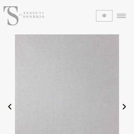
ABOUT US
The labels
Our history
Work with us
Share our fabrics
THE FABRICS