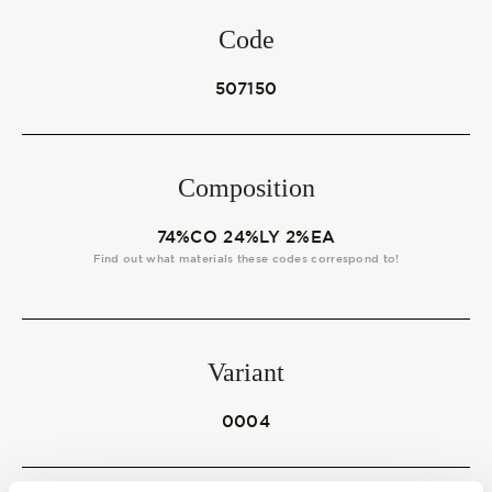
Start together
Code
507150
NEWS
Composition
CONTACT US
74%CO 24%LY 2%EA
Find out what materials these codes correspond to!
Variant
0004