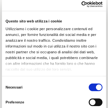
Weight
420 G/MLIN
Questo sito web utilizza i cookie
Utilizziamo i cookie per personalizzare contenuti ed
annunci, per fornire funzionalità dei social media e per
Height
analizzare il nostro traffico. Condividiamo inoltre
informazioni sul modo in cui utilizza il nostro sito con i
150/154 CM
nostri partner che si occupano di analisi dei dati web,
pubblicità e social media, i quali potrebbero combinarle
con altre informazioni che ha fornito loro o che hanno
raccolto dal suo utilizzo dei loro servizi.
Washing instructions
1ucQJ
Selezione
Necessari
del
ITALIANO
consenso
ENGLISH
Preferenze
Color cards