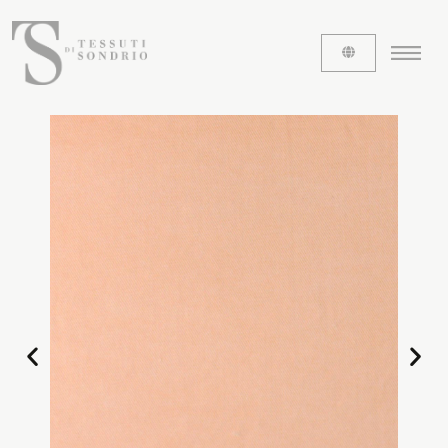
ABOUT US
The labels
Our history
Work with us
Share our fabrics
THE FABRICS