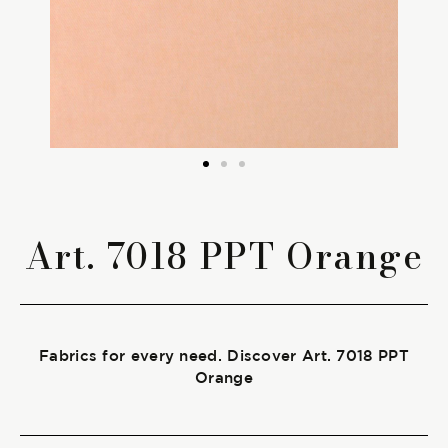
The season Fall/Winter
The season Spring/Summer
bunch
The characteristics
Art. 7018 PPT Orange
SUSTAINABILITY
Heart for Earth
Fabrics for every need. Discover Art. 7018 PPT
UpCycle
Orange
Certifications