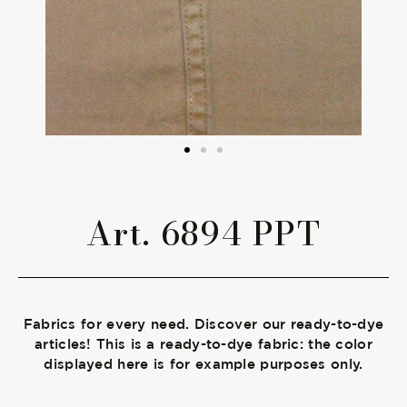
The season Fall/Winter
The season Spring/Summer
bunch
The characteristics
Art. 6894 PPT
SUSTAINABILITY
Heart for Earth
Fabrics for every need. Discover our ready-to-dye
UpCycle
articles! This is a ready-to-dye fabric: the color
displayed here is for example purposes only.
Certifications