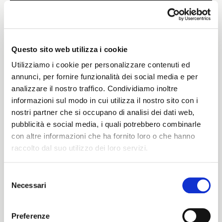
Weight
390 G/MLIN
Questo sito web utilizza i cookie
Utilizziamo i cookie per personalizzare contenuti ed
annunci, per fornire funzionalità dei social media e per
analizzare il nostro traffico. Condividiamo inoltre
Height
informazioni sul modo in cui utilizza il nostro sito con i
nostri partner che si occupano di analisi dei dati web,
146/150 CM
pubblicità e social media, i quali potrebbero combinarle
con altre informazioni che ha fornito loro o che hanno
raccolto dal suo utilizzo dei loro servizi.
Washing instructions
Selezione
1ucQJ
Necessari
del
ITALIANO
consenso
ENGLISH
Preferenze