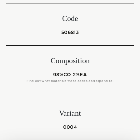
Start together
Code
NEWS
506813
Composition
CONTACT US
98%CO 2%EA
Find out what materials these codes correspond to!
Variant
0004