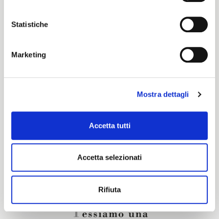
Color cards
Statistiche
Cartella Colori Pronti per Tinta
Marketing
Certification characteristics
Mostra dettagli
Are you interested in this fabric?
Accetta tutti
CONTACT OUR FINANCIAL ADVISOR
Accetta selezionati
Rifiuta