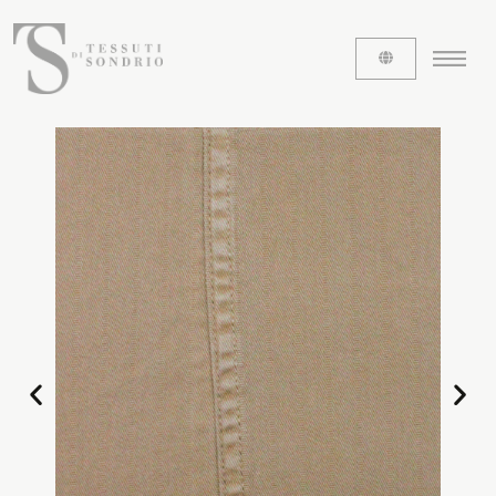
ABOUT US
The labels
Our history
Work with us
Share our fabrics
THE FABRICS