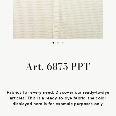
The season Fall/Winter
The season Spring/Summer
bunch
The characteristics
Art. 6875 PPT
SUSTAINABILITY
Heart for Earth
Fabrics for every need. Discover our ready-to-dye
UpCycle
articles! This is a ready-to-dye fabric: the color
displayed here is for example purposes only.
Certifications