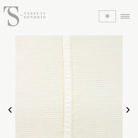
ABOUT US
The labels
Our history
Work with us
Share our fabrics
THE FABRICS