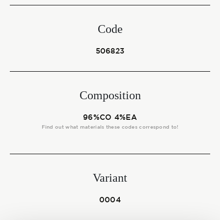
Start together
Code
NEWS
506823
Composition
CONTACT US
96%CO 4%EA
Find out what materials these codes correspond to!
Variant
0004