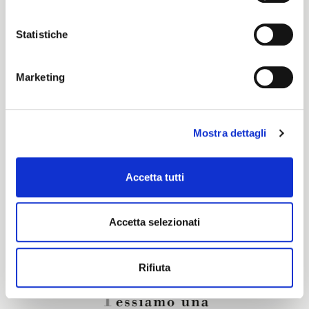
Color cards
Statistiche
Cartella Colori Pronti per Tinta
Marketing
Certification characteristics
Mostra dettagli
Are you interested in this fabric?
Accetta tutti
CONTACT OUR FINANCIAL ADVISOR
Accetta selezionati
Rifiuta