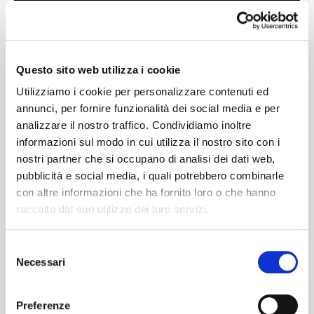
Weight
320 G/MLIN
Questo sito web utilizza i cookie
Utilizziamo i cookie per personalizzare contenuti ed
annunci, per fornire funzionalità dei social media e per
analizzare il nostro traffico. Condividiamo inoltre
Height
informazioni sul modo in cui utilizza il nostro sito con i
nostri partner che si occupano di analisi dei dati web,
125/130 CM
pubblicità e social media, i quali potrebbero combinarle
con altre informazioni che ha fornito loro o che hanno
raccolto dal suo utilizzo dei loro servizi.
Washing instructions
Selezione
1ucQJ
Necessari
del
ITALIANO
consenso
ENGLISH
Preferenze