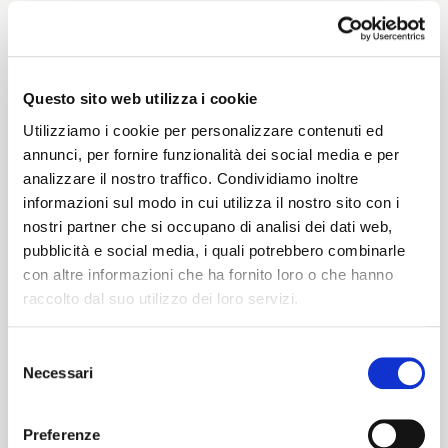
Weight
480 G/MLIN
Questo sito web utilizza i cookie
Utilizziamo i cookie per personalizzare contenuti ed
annunci, per fornire funzionalità dei social media e per
analizzare il nostro traffico. Condividiamo inoltre
Height
informazioni sul modo in cui utilizza il nostro sito con i
nostri partner che si occupano di analisi dei dati web,
150/155 CM
pubblicità e social media, i quali potrebbero combinarle
con altre informazioni che ha fornito loro o che hanno
raccolto dal suo utilizzo dei loro servizi.
Washing instructions
Selezione
1ucQJ
Necessari
del
ITALIANO
consenso
ENGLISH
Preferenze