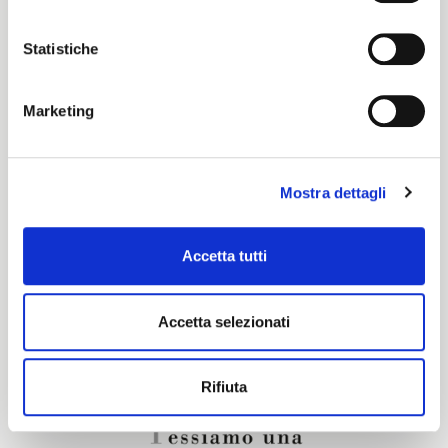
Color cards
Statistiche
Cartella Colori Pronti per Tinta
Marketing
Certification characteristics
Mostra dettagli
Are you interested in this fabric?
Accetta tutti
CONTACT OUR FINANCIAL ADVISOR
Accetta selezionati
Rifiuta