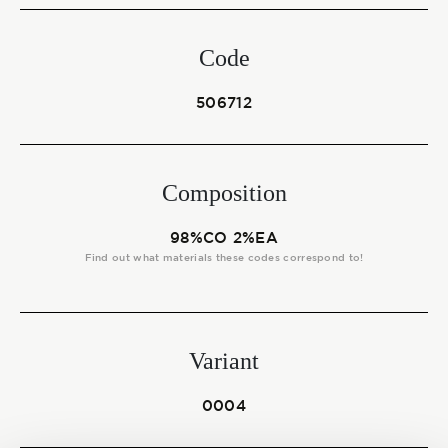
Start together
Code
NEWS
506712
Composition
CONTACT US
98%CO 2%EA
Find out what materials these codes correspond to!
Variant
0004