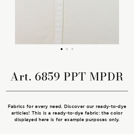
The season Fall/Winter
The season Spring/Summer
bunch
The characteristics
Art. 6859 PPT MPDR
SUSTAINABILITY
Heart for Earth
Fabrics for every need. Discover our ready-to-dye
UpCycle
articles! This is a ready-to-dye fabric: the color
displayed here is for example purposes only.
Certifications