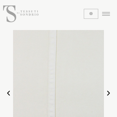
ABOUT US
The labels
Our history
Work with us
Share our fabrics
THE FABRICS