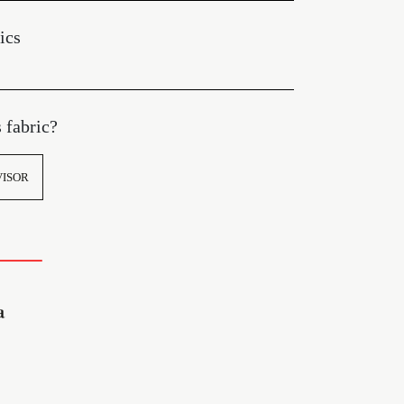
ics
s fabric?
VISOR