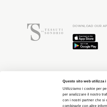
DOWNLOAD OUR AP
Subsc
Questo sito web utilizza i
Utilizziamo i cookie per pe
per analizzare il nostro tra
con i nostri partner che si
You will receive news every month 
combinarle con altre inform