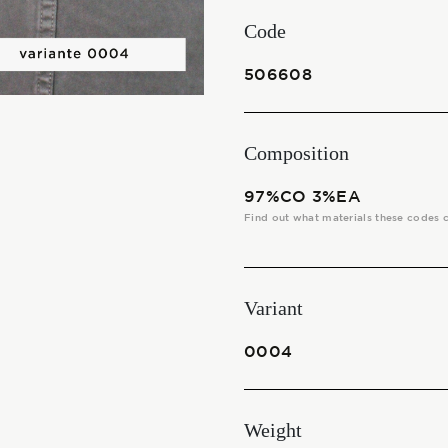
THE FABRICS
Code
The season Fall/Winter
506608
The season Spring/Summer
Composition
bunch
97%CO 3%EA
The characteristics
Find out what materials these codes 
SUSTAINABILITY
Variant
Heart for Earth
0004
UpCycle
Weight
Certifications