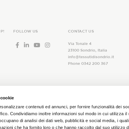
P!
FOLLOW US
CONTACT US
Via Tonale 4
23100 Sondrio, Italia
info@tessutidisondrio.it
Phone 0342 200 367
ribe to our
 cookie
I declare that I have read th
newsletter!
rsonalizzare contenuti ed annunci, per fornire funzionalità dei so
consent to the treatment of 
ffico. Condividiamo inoltre informazioni sul modo in cui utilizza il 
subscription to the Tessuti d
 occupano di analisi dei dati web, pubblicità e social media, i qual
and promotions on our fabrics!
azioni che ha fornito loro o che hanno raccolto dal suo utilizzo d