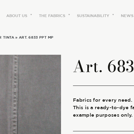
ABOUT US
THE FABRICS
SUSTAINABILITY
NEWS
R TINTA
» ART. 6833 PPT MP
ABOUT US
Art. 68
The labels
Our history
Work with us
Fabrics for every need.
This is a ready-to-dye f
Share our fabrics
example purposes only.