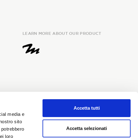
LEARN MORE ABOUT OUR PRODUCT
Accetta tutti
e
information
and I give my
cial media e
my personal data for the
nostro sito
i Sondrio newsletter.
Accetta selezionati
i potrebbero
ei loro