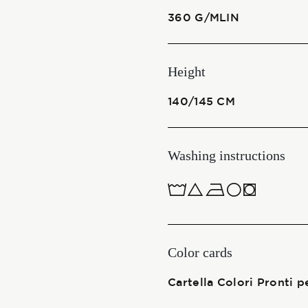
360 G/MLIN
Start together
Height
NEWS
140/145 CM
Washing instructions
CONTACT US
ITALIANO
1ucQJ
ENGLISH
Color cards
Cartella Colori Pronti p