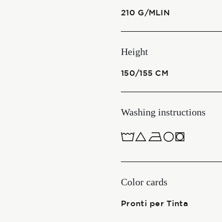
210 G/MLIN
Start together
Height
NEWS
150/155 CM
Washing instructions
CONTACT US
ITALIANO
1ucQJ
ENGLISH
Color cards
Pronti per Tinta