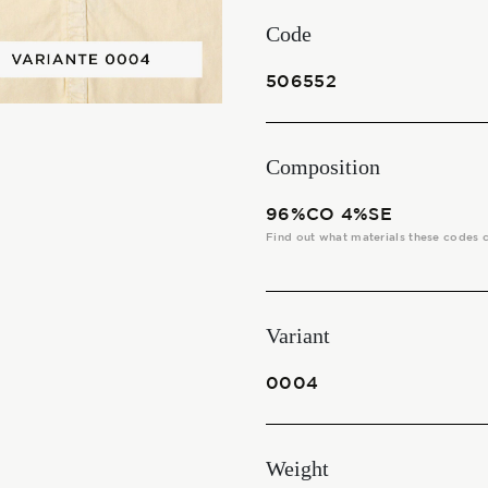
THE FABRICS
Code
The season Fall/Winter
506552
The season Spring/Summer
Composition
bunch
96%CO 4%SE
The characteristics
Find out what materials these codes 
SUSTAINABILITY
Variant
Heart for Earth
0004
UpCycle
Weight
Certifications