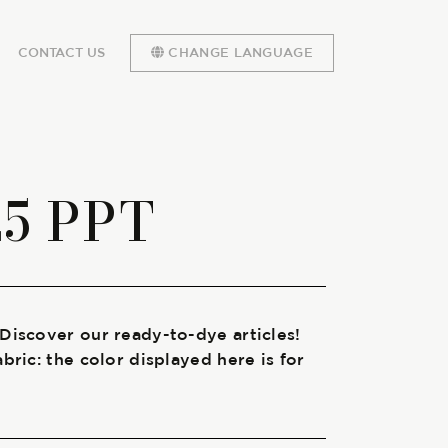
CONTACT US
CHANGE LANGUAGE
25 PPT
 Discover our ready-to-dye articles!
abric: the color displayed here is for