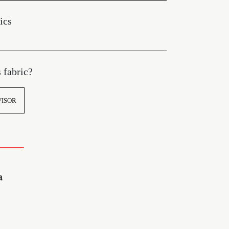
ics
s fabric?
VISOR