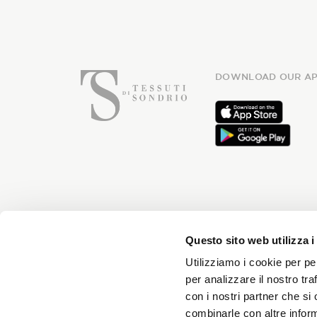
DOWNLOAD OUR AP
Subsc
Questo sito web utilizza i
Utilizziamo i cookie per pe
per analizzare il nostro tra
con i nostri partner che si
You will receive news every month 
combinarle con altre inform