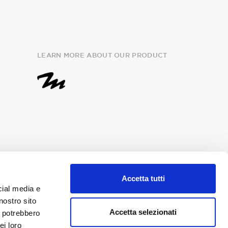
LEARN MORE ABOUT OUR PRODUCT
Accetta tutti
e
information
and I give my
cial media e
my personal data for the
nostro sito
i Sondrio newsletter.
Accetta selezionati
i potrebbero
ei loro