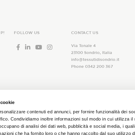
P!
FOLLOW US
CONTACT US
Via Tonale 4
23100 Sondrio, Italia
info@tessutidisondrio.it
Phone 0342 200 367
ribe to our
 cookie
I declare that I have read th
newsletter!
rsonalizzare contenuti ed annunci, per fornire funzionalità dei so
consent to the treatment of 
ffico. Condividiamo inoltre informazioni sul modo in cui utilizza il 
subscription to the Tessuti d
 occupano di analisi dei dati web, pubblicità e social media, i qual
and promotions on our fabrics!
azioni che ha fornito loro o che hanno raccolto dal suo utilizzo d