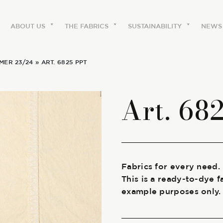
ABOUT US
THE FABRICS
SUSTAINABILITY
NEWS
MER 23/24
» ART. 6825 PPT
ABOUT US
Art. 68
The labels
Our history
Work with us
Fabrics for every need.
This is a ready-to-dye f
Share our fabrics
example purposes only.