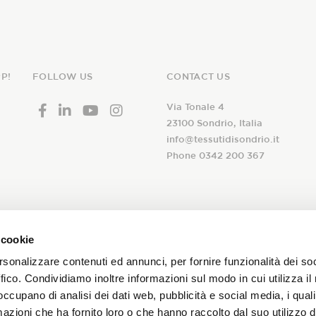
P!
FOLLOW US
CONTACT US
Via Tonale 4
23100 Sondrio, Italia
info@tessutidisondrio.it
Phone 0342 200 367
ribe to our
 cookie
I declare that I have read th
newsletter!
rsonalizzare contenuti ed annunci, per fornire funzionalità dei so
consent to the treatment of 
ffico. Condividiamo inoltre informazioni sul modo in cui utilizza il 
subscription to the Tessuti d
 occupano di analisi dei dati web, pubblicità e social media, i qual
and promotions on our fabrics!
azioni che ha fornito loro o che hanno raccolto dal suo utilizzo d