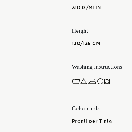
310 G/MLIN
Start together
Height
NEWS
130/135 CM
Washing instructions
CONTACT US
ITALIANO
1ucQJ
ENGLISH
Color cards
Pronti per Tinta