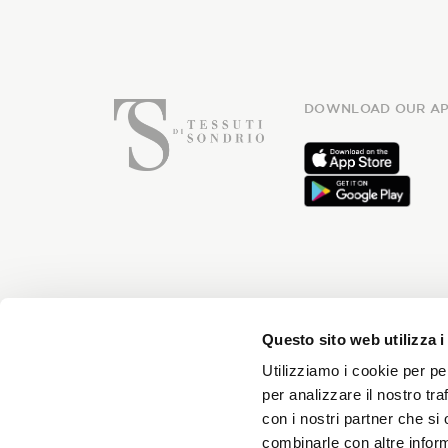
DOWNLOAD OUR AP
Subsc
Questo sito web utilizza i
Utilizziamo i cookie per pe
per analizzare il nostro tra
con i nostri partner che si
You will receive news every month 
combinarle con altre inform