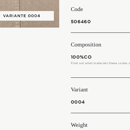
THE FABRICS
Code
The season Fall/Winter
506460
The season Spring/Summer
Composition
bunch
100%CO
The characteristics
Find out what materials these codes 
SUSTAINABILITY
Variant
Heart for Earth
0004
UpCycle
Weight
Certifications