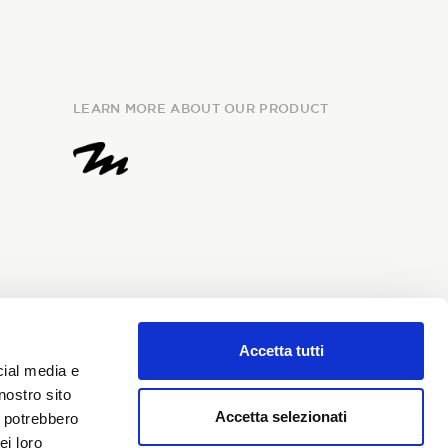
LEARN MORE ABOUT OUR PRODUCT
Accetta tutti
e
information
and I give my
cial media e
my personal data for the
nostro sito
i Sondrio newsletter.
Accetta selezionati
i potrebbero
ei loro