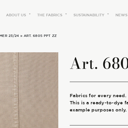
ABOUT US
THE FABRICS
SUSTAINABILITY
NEWS
MER 23/24
» ART. 6805 PPT ZZ
ABOUT US
Art. 68
The labels
Our history
Work with us
Fabrics for every need.
This is a ready-to-dye f
Share our fabrics
example purposes only.