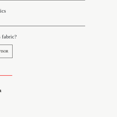
ics
s fabric?
VISOR