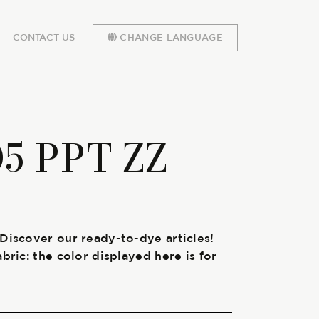
CONTACT US
CHANGE LANGUAGE
05 PPT ZZ
 Discover our ready-to-dye articles!
abric: the color displayed here is for