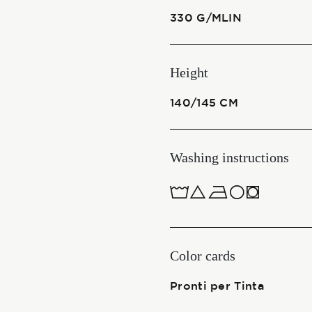
330 G/MLIN
Start together
Height
NEWS
140/145 CM
Washing instructions
CONTACT US
ITALIANO
1ucQJ
ENGLISH
Color cards
Pronti per Tinta