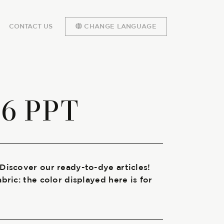
CONTACT US
CHANGE LANGUAGE
86 PPT
 Discover our ready-to-dye articles!
abric: the color displayed here is for