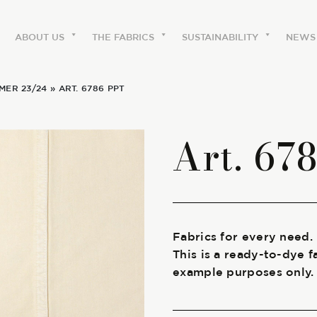
ABOUT US
THE FABRICS
SUSTAINABILITY
NEWS
MER 23/24
» ART. 6786 PPT
ABOUT US
Art. 67
The labels
Our history
Work with us
Fabrics for every need.
This is a ready-to-dye f
Share our fabrics
example purposes only.