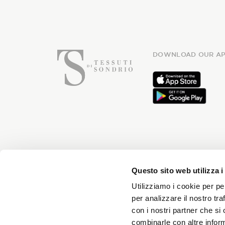
DOWNLOAD OUR AP
Subsc
Questo sito web utilizza i
Utilizziamo i cookie per pe
per analizzare il nostro tra
con i nostri partner che si
You will receive news every month 
combinarle con altre inform