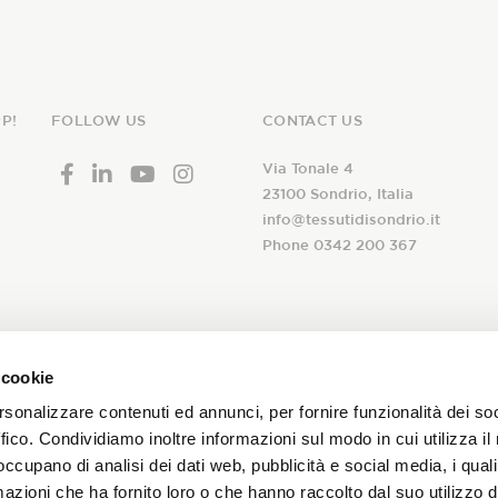
P!
FOLLOW US
CONTACT US
Via Tonale 4
23100 Sondrio, Italia
info@tessutidisondrio.it
Phone 0342 200 367
ribe to our
 cookie
I declare that I have read th
newsletter!
rsonalizzare contenuti ed annunci, per fornire funzionalità dei so
consent to the treatment of 
ffico. Condividiamo inoltre informazioni sul modo in cui utilizza il 
subscription to the Tessuti d
 occupano di analisi dei dati web, pubblicità e social media, i qual
and promotions on our fabrics!
azioni che ha fornito loro o che hanno raccolto dal suo utilizzo d