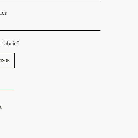
ics
s fabric?
VISOR