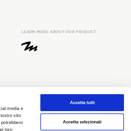
LEARN MORE ABOUT OUR PRODUCT
Accetta tutti
e
information
and I give my
cial media e
my personal data for the
nostro sito
i Sondrio newsletter.
Accetta selezionati
i potrebbero
ei loro