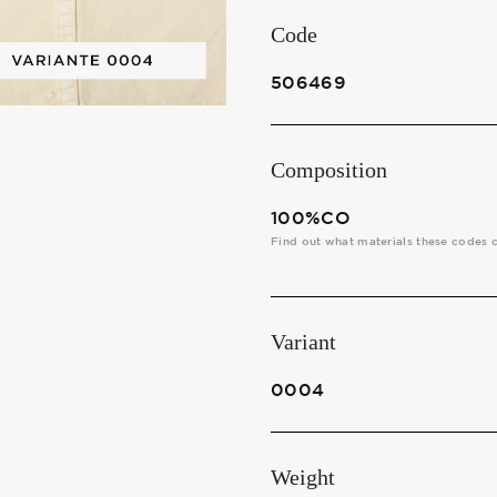
THE FABRICS
Code
The season Fall/Winter
506469
The season Spring/Summer
Composition
bunch
100%CO
The characteristics
Find out what materials these codes 
SUSTAINABILITY
Variant
Heart for Earth
0004
UpCycle
Weight
Certifications