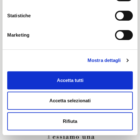
Color cards
Statistiche
Cartella Colori Pronti per Tinta
Marketing
Certification characteristics
Mostra dettagli
Are you interested in this fabric?
Accetta tutti
CONTACT OUR FINANCIAL ADVISOR
Accetta selezionati
Rifiuta