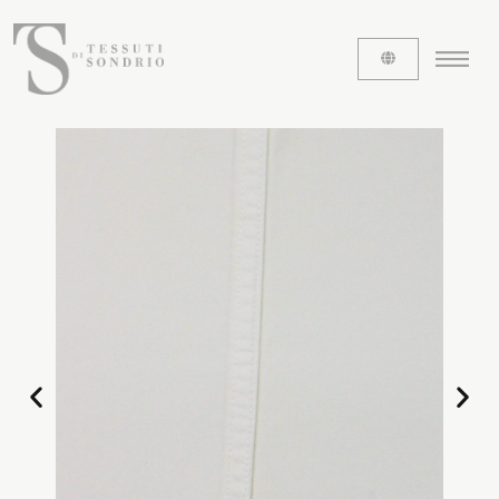
ABOUT US
The labels
Our history
Work with us
Share our fabrics
THE FABRICS