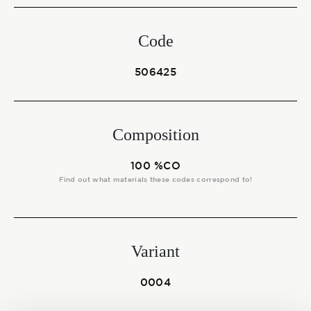
Start together
Code
NEWS
506425
Composition
CONTACT US
100 %CO
Find out what materials these codes correspond to!
Variant
0004