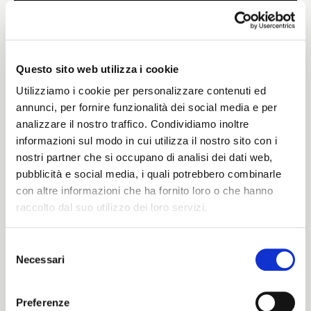
Weight
385 G/MLIN
Questo sito web utilizza i cookie
Utilizziamo i cookie per personalizzare contenuti ed
annunci, per fornire funzionalità dei social media e per
analizzare il nostro traffico. Condividiamo inoltre
Height
informazioni sul modo in cui utilizza il nostro sito con i
nostri partner che si occupano di analisi dei dati web,
135/140 CM
pubblicità e social media, i quali potrebbero combinarle
con altre informazioni che ha fornito loro o che hanno
raccolto dal suo utilizzo dei loro servizi.
Washing instructions
Selezione
1ucQJ
Necessari
del
ITALIANO
consenso
ENGLISH
Preferenze