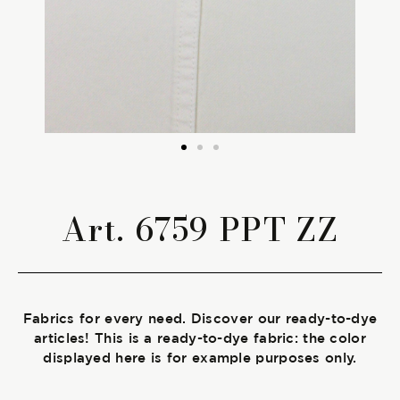
The season Fall/Winter
The season Spring/Summer
bunch
The characteristics
Art. 6759 PPT ZZ
SUSTAINABILITY
Heart for Earth
Fabrics for every need. Discover our ready-to-dye
UpCycle
articles! This is a ready-to-dye fabric: the color
displayed here is for example purposes only.
Certifications