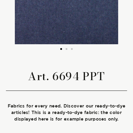
The season Fall/Winter
The season Spring/Summer
bunch
The characteristics
Art. 6694 PPT
SUSTAINABILITY
Heart for Earth
Fabrics for every need. Discover our ready-to-dye
UpCycle
articles! This is a ready-to-dye fabric: the color
displayed here is for example purposes only.
Certifications