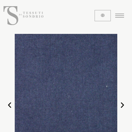
ABOUT US
The labels
Our history
Work with us
Share our fabrics
THE FABRICS