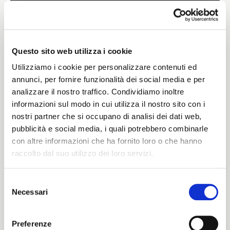
Weight
275 G/MLIN
Questo sito web utilizza i cookie
Utilizziamo i cookie per personalizzare contenuti ed
annunci, per fornire funzionalità dei social media e per
analizzare il nostro traffico. Condividiamo inoltre
Height
informazioni sul modo in cui utilizza il nostro sito con i
nostri partner che si occupano di analisi dei dati web,
138/140 CM
pubblicità e social media, i quali potrebbero combinarle
con altre informazioni che ha fornito loro o che hanno
raccolto dal suo utilizzo dei loro servizi.
Washing instructions
Selezione
1ucQJ
Necessari
del
ITALIANO
consenso
ENGLISH
Preferenze