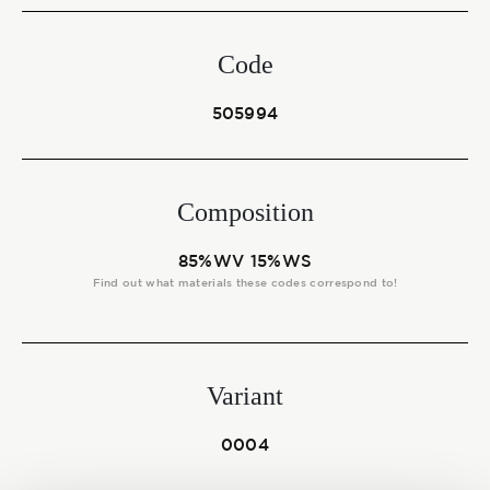
Start together
Code
NEWS
505994
Composition
CONTACT US
85%WV 15%WS
Find out what materials these codes correspond to!
Variant
0004