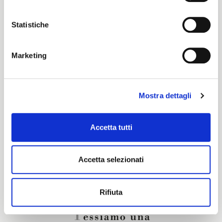
Color cards
Statistiche
Cartella Colori Pronti per Tinta
Marketing
Certification characteristics
Mostra dettagli
Are you interested in this fabric?
Accetta tutti
CONTACT OUR FINANCIAL ADVISOR
Accetta selezionati
Rifiuta