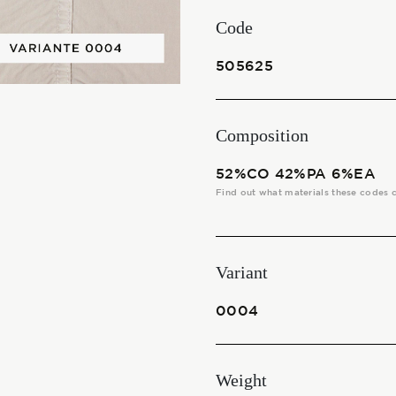
THE FABRICS
Code
The season Fall/Winter
505625
The season Spring/Summer
Composition
bunch
52%CO 42%PA 6%EA
The characteristics
Find out what materials these codes 
SUSTAINABILITY
Variant
Heart for Earth
0004
UpCycle
Weight
Certifications