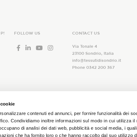
P!
FOLLOW US
CONTACT US
Via Tonale 4
23100 Sondrio, Italia
info@tessutidisondrio.it
Phone 0342 200 367
ribe to our
 cookie
I declare that I have read th
newsletter!
rsonalizzare contenuti ed annunci, per fornire funzionalità dei so
consent to the treatment of 
ffico. Condividiamo inoltre informazioni sul modo in cui utilizza il 
subscription to the Tessuti d
 occupano di analisi dei dati web, pubblicità e social media, i qual
and promotions on our fabrics!
azioni che ha fornito loro o che hanno raccolto dal suo utilizzo d