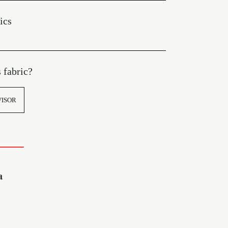
ics
s fabric?
VISOR