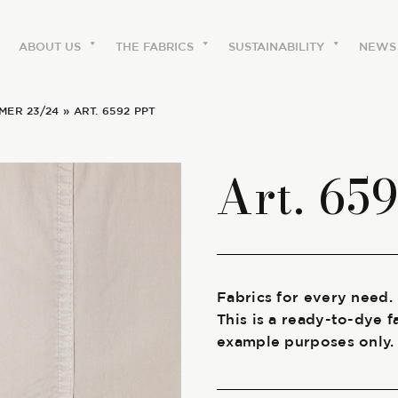
ABOUT US
THE FABRICS
SUSTAINABILITY
NEWS
MER 23/24
» ART. 6592 PPT
ABOUT US
Art. 65
The labels
Our history
Work with us
Fabrics for every need.
This is a ready-to-dye f
Share our fabrics
example purposes only.