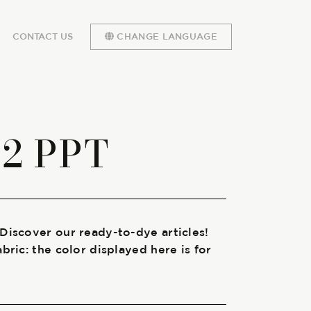
CONTACT US
CHANGE LANGUAGE
92 PPT
 Discover our ready-to-dye articles!
abric: the color displayed here is for