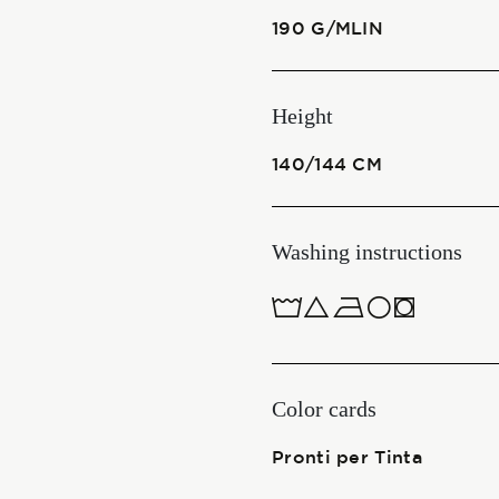
190 G/MLIN
Start together
Height
NEWS
140/144 CM
Washing instructions
CONTACT US
ITALIANO
1ucQJ
ENGLISH
Color cards
Pronti per Tinta