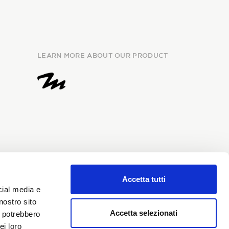
LEARN MORE ABOUT OUR PRODUCT
Accetta tutti
e
information
and I give my
cial media e
my personal data for the
nostro sito
i Sondrio newsletter.
Accetta selezionati
i potrebbero
ei loro