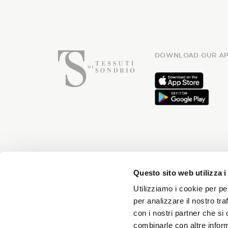
DOWNLOAD OUR AP
Subsc
Questo sito web utilizza i
Utilizziamo i cookie per pe
per analizzare il nostro tra
con i nostri partner che si
You will receive news every month 
combinarle con altre inform