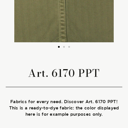
The season Fall/Winter
The season Spring/Summer
bunch
The characteristics
Art. 6170 PPT
SUSTAINABILITY
Heart for Earth
Fabrics for every need. Discover Art. 6170 PPT!
UpCycle
This is a ready-to-dye fabric: the color displayed
here is for example purposes only.
Certifications