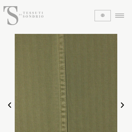
ABOUT US
The labels
Our history
Work with us
Share our fabrics
THE FABRICS