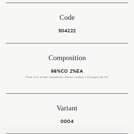
Start together
Code
NEWS
504222
Composition
CONTACT US
98%CO 2%EA
Find out what materials these codes correspond to!
Variant
0004