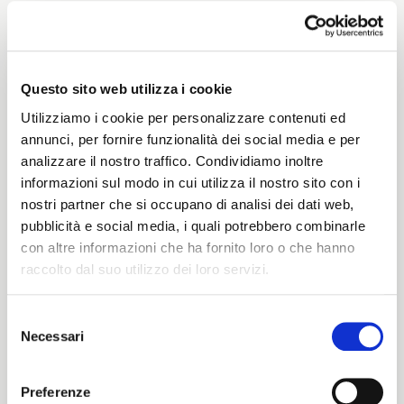
Weight
390 G/MLIN
Questo sito web utilizza i cookie
Utilizziamo i cookie per personalizzare contenuti ed
annunci, per fornire funzionalità dei social media e per
analizzare il nostro traffico. Condividiamo inoltre
Height
informazioni sul modo in cui utilizza il nostro sito con i
nostri partner che si occupano di analisi dei dati web,
146/150 CM
pubblicità e social media, i quali potrebbero combinarle
con altre informazioni che ha fornito loro o che hanno
raccolto dal suo utilizzo dei loro servizi.
Washing instructions
Selezione
1ucQJ
Necessari
del
ITALIANO
consenso
ENGLISH
Preferenze