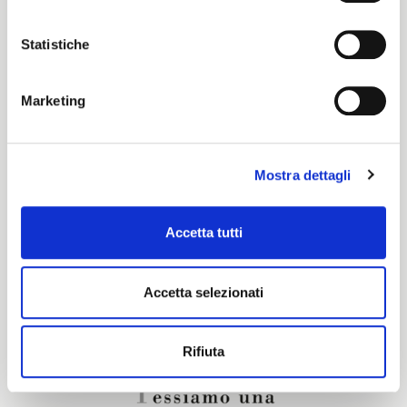
Color cards
Statistiche
Pronti per Tinta
Marketing
Certification characteristics
Mostra dettagli
Are you interested in this fabric?
Accetta tutti
CONTACT OUR FINANCIAL ADVISOR
Accetta selezionati
Rifiuta