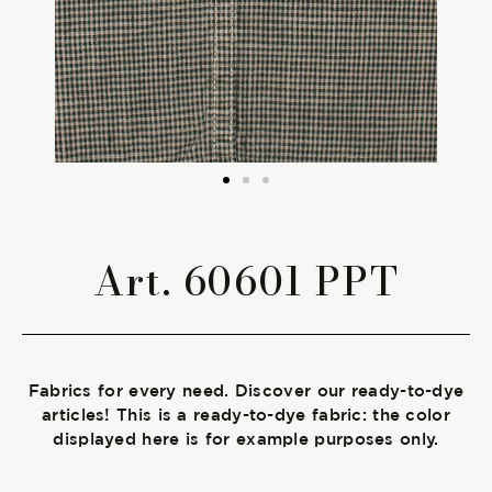
The season Fall/Winter
The season Spring/Summer
bunch
The characteristics
Art. 60601 PPT
SUSTAINABILITY
Heart for Earth
Fabrics for every need. Discover our ready-to-dye
UpCycle
articles! This is a ready-to-dye fabric: the color
displayed here is for example purposes only.
Certifications