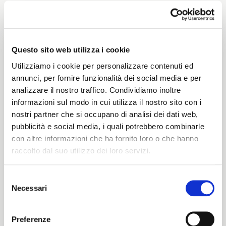
Weight
230 G/MLIN
Questo sito web utilizza i cookie
Utilizziamo i cookie per personalizzare contenuti ed
annunci, per fornire funzionalità dei social media e per
analizzare il nostro traffico. Condividiamo inoltre
Height
informazioni sul modo in cui utilizza il nostro sito con i
nostri partner che si occupano di analisi dei dati web,
146/150 CM
pubblicità e social media, i quali potrebbero combinarle
con altre informazioni che ha fornito loro o che hanno
raccolto dal suo utilizzo dei loro servizi.
Washing instructions
Selezione
1ucQJ
Necessari
del
ITALIANO
consenso
ENGLISH
Preferenze