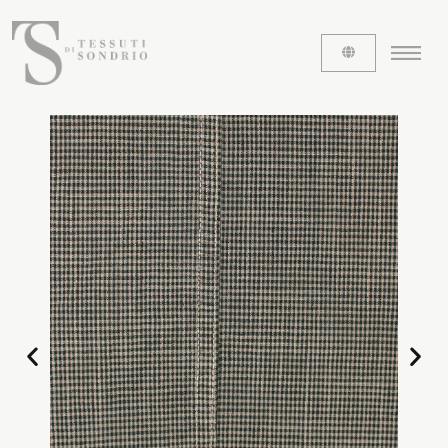
ABOUT US
The labels
Our history
Work with us
Share our fabrics
THE FABRICS