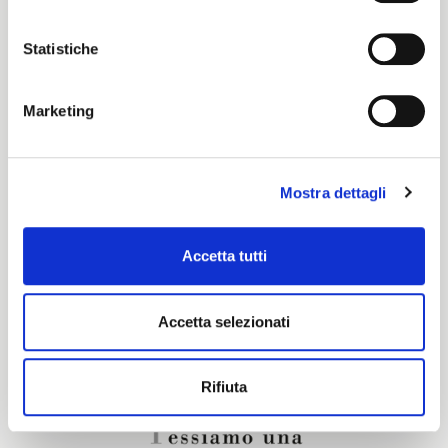
Color cards
Statistiche
Pronti per Tinta
Marketing
Certification characteristics
Mostra dettagli
Are you interested in this fabric?
Accetta tutti
CONTACT OUR FINANCIAL ADVISOR
Accetta selezionati
Rifiuta