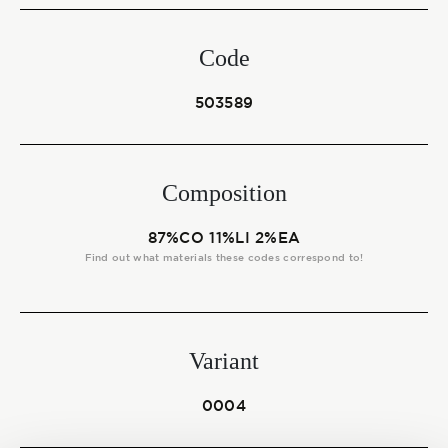
Start together
Code
NEWS
503589
Composition
CONTACT US
87%CO 11%LI 2%EA
Find out what materials these codes correspond to!
Variant
0004