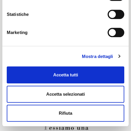
Color cards
Statistiche
Pronti per Tinta
Marketing
Certification characteristics
Mostra dettagli
Are you interested in this fabric?
Accetta tutti
CONTACT OUR FINANCIAL ADVISOR
Accetta selezionati
Rifiuta