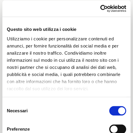
Weight
290 G/MLIN
Questo sito web utilizza i cookie
Utilizziamo i cookie per personalizzare contenuti ed
annunci, per fornire funzionalità dei social media e per
analizzare il nostro traffico. Condividiamo inoltre
Height
informazioni sul modo in cui utilizza il nostro sito con i
nostri partner che si occupano di analisi dei dati web,
142/146 CM
pubblicità e social media, i quali potrebbero combinarle
con altre informazioni che ha fornito loro o che hanno
raccolto dal suo utilizzo dei loro servizi.
Washing instructions
Selezione
1ucQJ
Necessari
del
ITALIANO
consenso
ENGLISH
Preferenze