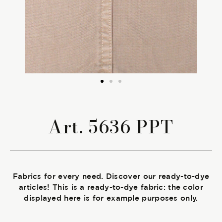
The season Fall/Winter
The season Spring/Summer
bunch
The characteristics
Art. 5636 PPT
SUSTAINABILITY
Heart for Earth
Fabrics for every need. Discover our ready-to-dye
UpCycle
articles! This is a ready-to-dye fabric: the color
displayed here is for example purposes only.
Certifications