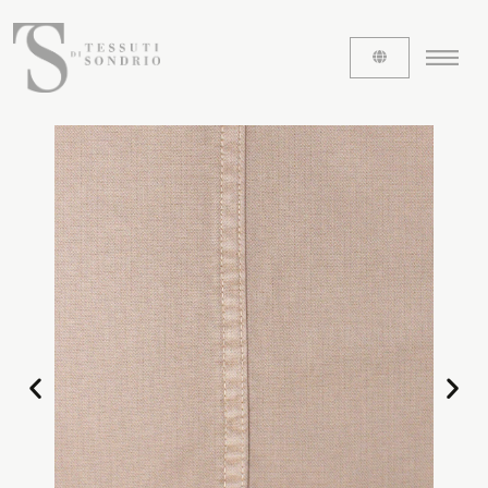
ABOUT US
The labels
Our history
Work with us
Share our fabrics
THE FABRICS