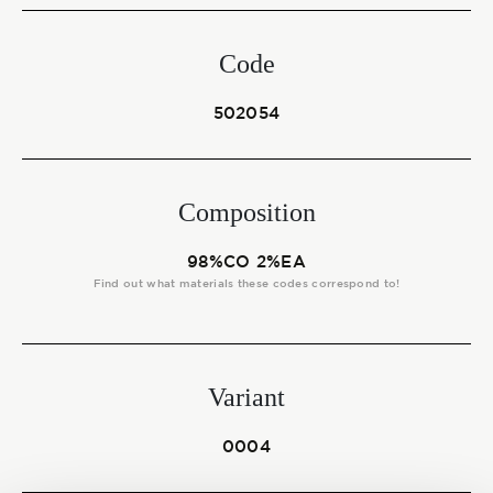
Start together
Code
NEWS
502054
Composition
CONTACT US
98%CO 2%EA
Find out what materials these codes correspond to!
Variant
0004