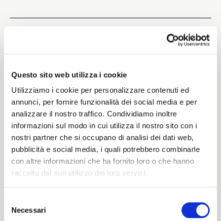
Weight
360 G/MLIN
Questo sito web utilizza i cookie
Utilizziamo i cookie per personalizzare contenuti ed
annunci, per fornire funzionalità dei social media e per
Height
analizzare il nostro traffico. Condividiamo inoltre
informazioni sul modo in cui utilizza il nostro sito con i
144/150 CM
nostri partner che si occupano di analisi dei dati web,
pubblicità e social media, i quali potrebbero combinarle
con altre informazioni che ha fornito loro o che hanno
Washing instructions
raccolto dal suo utilizzo dei loro servizi.
1ucQJ
Selezione
Necessari
del
ITALIANO