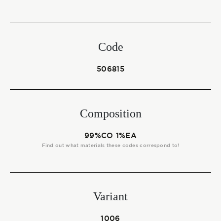
Start together
Code
NEWS
506815
CONTACT US
Composition
99%CO 1%EA
Find out what materials these codes correspond to!
Variant
1006