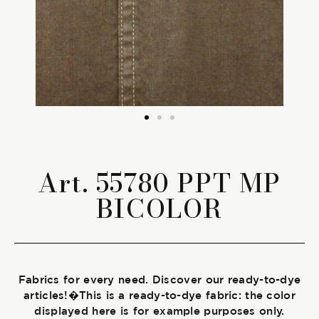
The season Fall/Winter
The season Spring/Summer
bunch
The characteristics
Art. 55780 PPT MP
BICOLOR
SUSTAINABILITY
Heart for Earth
UpCycle
Fabrics for every need. Discover our ready-to-dye
Certifications
articles!�This is a ready-to-dye fabric: the color
displayed here is for example purposes only.