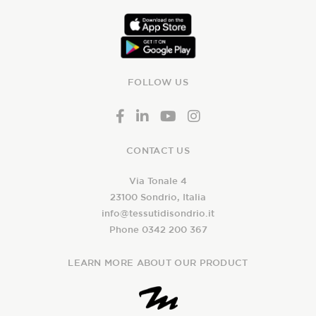
FOLLOW US
CONTACT US
Via Tonale 4
23100 Sondrio, Italia
info@tessutidisondrio.it
Phone 0342 200 367
LEARN MORE ABOUT OUR PRODUCT