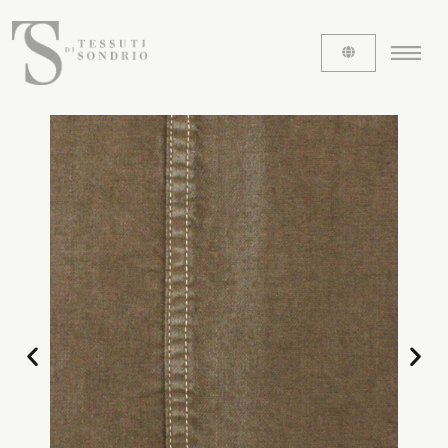
ABOUT US
The labels
Our history
Work with us
Share our fabrics
THE FABRICS