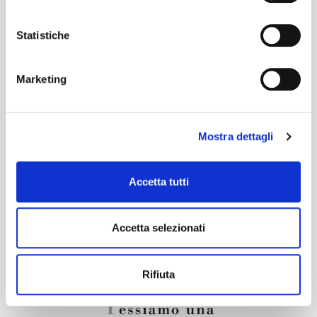
Color cards
Statistiche
Pronti per Tinta
Marketing
Certification characteristics
Mostra dettagli
Are you interested in this fabric?
Accetta tutti
CONTACT OUR FINANCIAL ADVISOR
Accetta selezionati
Rifiuta