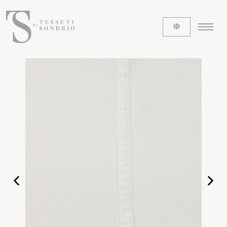
ABOUT US
The labels
Our history
Work with us
Share our fabrics
THE FABRICS