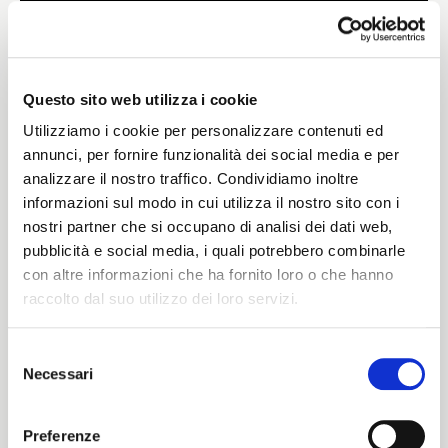
Weight
390 G/MLIN
Questo sito web utilizza i cookie
Utilizziamo i cookie per personalizzare contenuti ed
annunci, per fornire funzionalità dei social media e per
analizzare il nostro traffico. Condividiamo inoltre
Height
informazioni sul modo in cui utilizza il nostro sito con i
nostri partner che si occupano di analisi dei dati web,
150/155 CM
pubblicità e social media, i quali potrebbero combinarle
con altre informazioni che ha fornito loro o che hanno
raccolto dal suo utilizzo dei loro servizi.
Washing instructions
Selezione
1ucQJ
Necessari
del
ITALIANO
consenso
ENGLISH
Preferenze