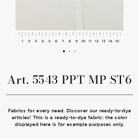
The season Fall/Winter
The season Spring/Summer
bunch
The characteristics
Art. 5543 PPT MP ST6
SUSTAINABILITY
Heart for Earth
Fabrics for every need. Discover our ready-to-dye
UpCycle
articles! This is a ready-to-dye fabric: the color
displayed here is for example purposes only.
Certifications