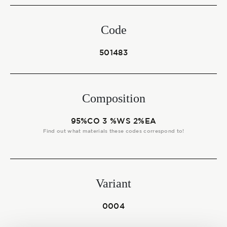
Start together
Code
NEWS
501483
Composition
CONTACT US
95%CO 3 %WS 2%EA
Find out what materials these codes correspond to!
Variant
0004