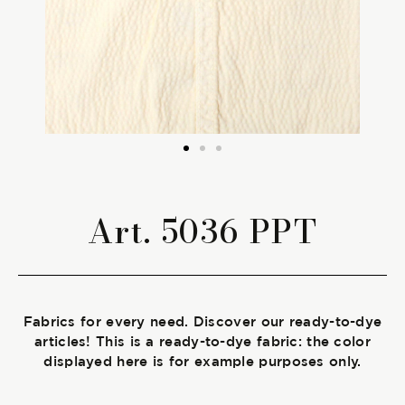
The season Fall/Winter
The season Spring/Summer
bunch
The characteristics
Art. 5036 PPT
SUSTAINABILITY
Heart for Earth
Fabrics for every need. Discover our ready-to-dye
UpCycle
articles! This is a ready-to-dye fabric: the color
displayed here is for example purposes only.
Certifications