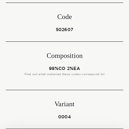
Start together
Code
NEWS
502607
Composition
CONTACT US
98%CO 2%EA
Find out what materials these codes correspond to!
Variant
0004