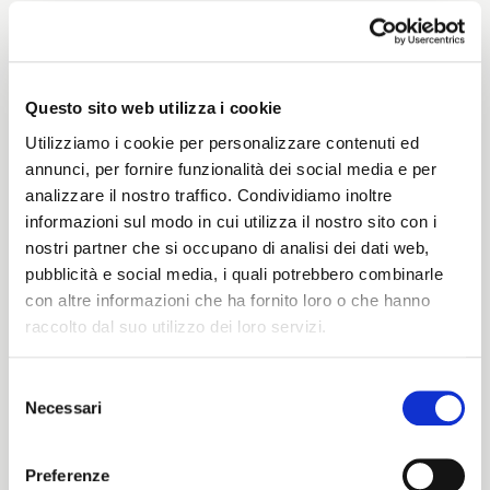
Weight
210 G/MLIN
Questo sito web utilizza i cookie
Utilizziamo i cookie per personalizzare contenuti ed
annunci, per fornire funzionalità dei social media e per
analizzare il nostro traffico. Condividiamo inoltre
Height
informazioni sul modo in cui utilizza il nostro sito con i
nostri partner che si occupano di analisi dei dati web,
148/150 CM
pubblicità e social media, i quali potrebbero combinarle
con altre informazioni che ha fornito loro o che hanno
raccolto dal suo utilizzo dei loro servizi.
Washing instructions
Selezione
1ucQJ
Necessari
del
ITALIANO
consenso
ENGLISH
Preferenze