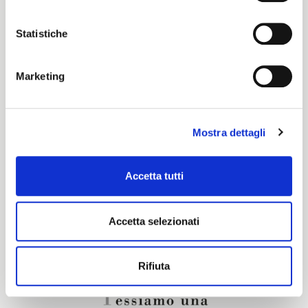
Color cards
Statistiche
Pronti per Tinta
Marketing
Certification characteristics
Mostra dettagli
Are you interested in this fabric?
Accetta tutti
CONTACT OUR FINANCIAL ADVISOR
Accetta selezionati
Rifiuta