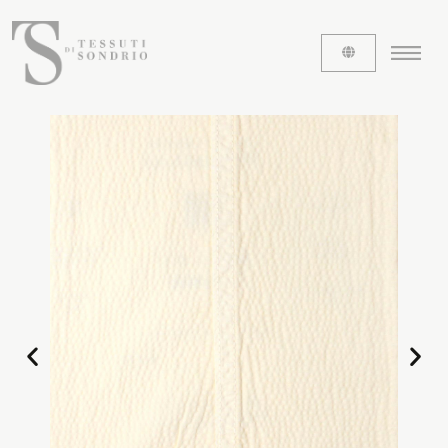
ABOUT US
The labels
Our history
Work with us
Share our fabrics
THE FABRICS