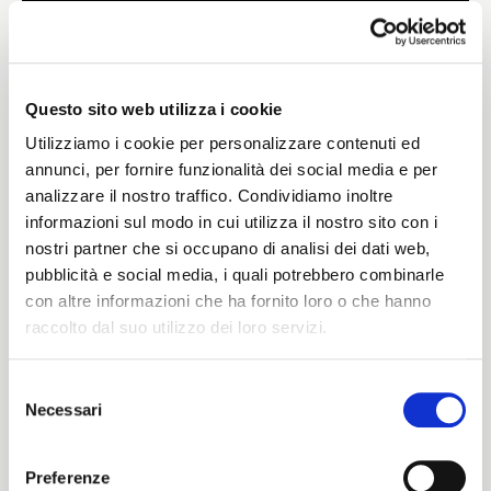
Weight
380 G/MLIN
Questo sito web utilizza i cookie
Utilizziamo i cookie per personalizzare contenuti ed
annunci, per fornire funzionalità dei social media e per
analizzare il nostro traffico. Condividiamo inoltre
Height
informazioni sul modo in cui utilizza il nostro sito con i
nostri partner che si occupano di analisi dei dati web,
150/152 CM
pubblicità e social media, i quali potrebbero combinarle
con altre informazioni che ha fornito loro o che hanno
raccolto dal suo utilizzo dei loro servizi.
Washing instructions
Selezione
1ucQJ
Necessari
del
ITALIANO
consenso
ENGLISH
Preferenze