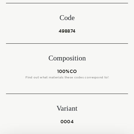
Start together
Code
NEWS
498874
Composition
CONTACT US
100%CO
Find out what materials these codes correspond to!
Variant
0004