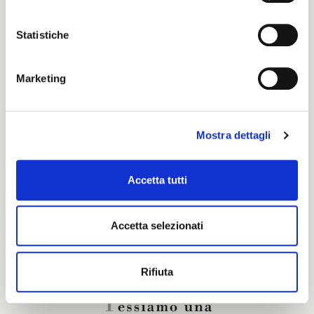
Color cards
Statistiche
Cartella Colori Pronti per Tinta
Marketing
Certification characteristics
Mostra dettagli
Are you interested in this fabric?
Accetta tutti
CONTACT OUR FINANCIAL ADVISOR
Accetta selezionati
Rifiuta