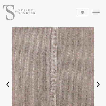
ABOUT US
The labels
Our history
Work with us
Share our fabrics
THE FABRICS