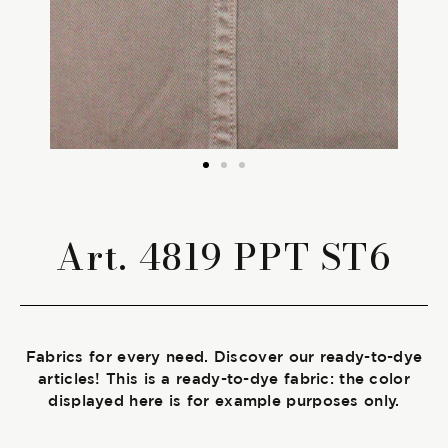
The season Fall/Winter
The season Spring/Summer
bunch
The characteristics
Art. 4819 PPT ST6
SUSTAINABILITY
Heart for Earth
Fabrics for every need. Discover our ready-to-dye
UpCycle
articles! This is a ready-to-dye fabric: the color
displayed here is for example purposes only.
Certifications