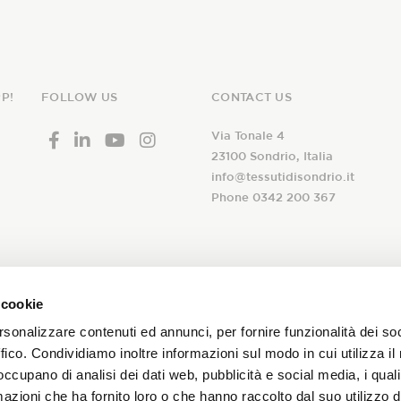
P!
FOLLOW US
CONTACT US
Via Tonale 4
23100 Sondrio, Italia
info@tessutidisondrio.it
Phone 0342 200 367
ribe to our
 cookie
I declare that I have read th
newsletter!
rsonalizzare contenuti ed annunci, per fornire funzionalità dei so
consent to the treatment of 
ffico. Condividiamo inoltre informazioni sul modo in cui utilizza il 
subscription to the Tessuti d
 occupano di analisi dei dati web, pubblicità e social media, i qual
and promotions on our fabrics!
azioni che ha fornito loro o che hanno raccolto dal suo utilizzo d