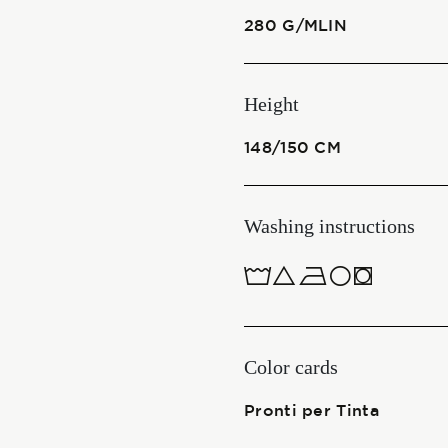
280 G/MLIN
Start together
Height
NEWS
148/150 CM
Washing instructions
CONTACT US
ITALIANO
1ucQJ
ENGLISH
Color cards
Pronti per Tinta