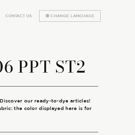
CONTACT US
CHANGE LANGUAGE
06 PPT ST2
 Discover our ready-to-dye articles!
abric: the color displayed here is for