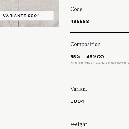
THE FABRICS
Code
The season Fall/Winter
495568
The season Spring/Summer
Composition
bunch
55%LI 45%CO
The characteristics
Find out what materials these codes 
SUSTAINABILITY
Variant
Heart for Earth
0004
UpCycle
Weight
Certifications