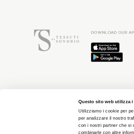
DOWNLOAD OUR AP
Subsc
Questo sito web utilizza i
Utilizziamo i cookie per pe
per analizzare il nostro tra
con i nostri partner che si
You will receive news every month 
combinarle con altre inform