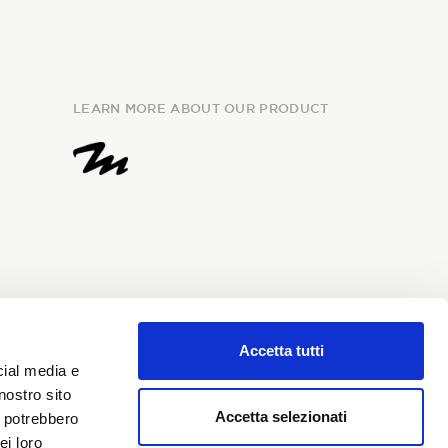
LEARN MORE ABOUT OUR PRODUCT
Accetta tutti
e
information
and I give my
cial media e
my personal data for the
nostro sito
i Sondrio newsletter.
Accetta selezionati
i potrebbero
ei loro