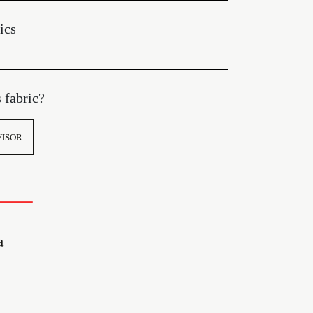
ics
s fabric?
VISOR