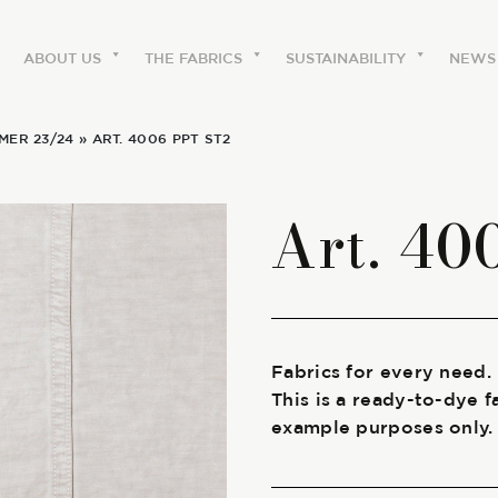
ABOUT US
THE FABRICS
SUSTAINABILITY
NEWS
MER 23/24
» ART. 4006 PPT ST2
ABOUT US
Art. 40
The labels
Our history
Work with us
Fabrics for every need.
This is a ready-to-dye f
Share our fabrics
example purposes only.