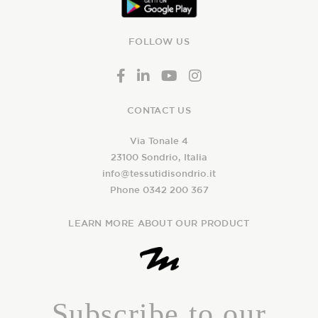
FOLLOW US
CONTACT US
Via Tonale 4
23100 Sondrio, Italia
info@tessutidisondrio.it
Phone 0342 200 367
LEARN MORE ABOUT OUR PRODUCT
Subscribe to our