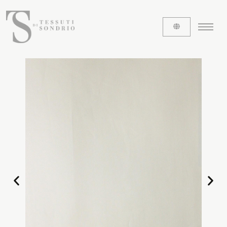
ABOUT US
The labels
Our history
Work with us
Share our fabrics
THE FABRICS