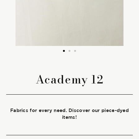
The season Fall/Winter
The season Spring/Summer
bunch
The characteristics
Academy 12
SUSTAINABILITY
Heart for Earth
Fabrics for every need. Discover our piece-dyed
UpCycle
items!
Certifications