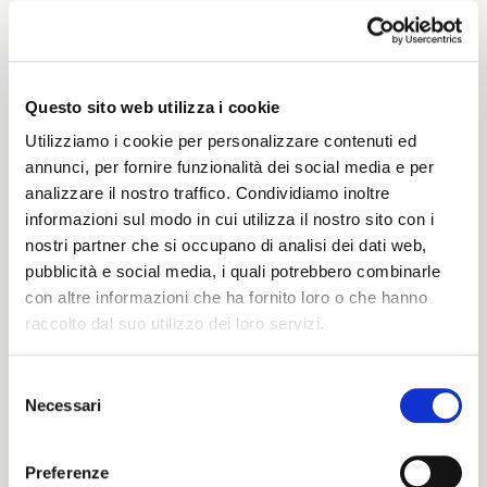
Weight
280 G/MLIN
Questo sito web utilizza i cookie
Utilizziamo i cookie per personalizzare contenuti ed
annunci, per fornire funzionalità dei social media e per
Height
analizzare il nostro traffico. Condividiamo inoltre
informazioni sul modo in cui utilizza il nostro sito con i
146/150 CM
nostri partner che si occupano di analisi dei dati web,
pubblicità e social media, i quali potrebbero combinarle
con altre informazioni che ha fornito loro o che hanno
Washing instructions
raccolto dal suo utilizzo dei loro servizi.
8obWd
Selezione
Necessari
del
ITALIANO
consenso
Color cards
ENGLISH
Preferenze