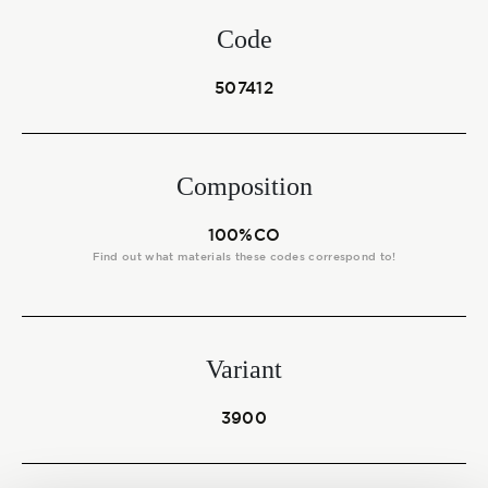
Start together
Code
507412
NEWS
Composition
CONTACT US
100%CO
Find out what materials these codes correspond to!
Variant
3900