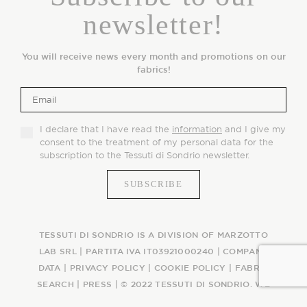
newsletter!
You will receive news every month and promotions on our
fabrics!
I declare that I have read the
information
and I give my
consent to the treatment of my personal data for the
subscription to the Tessuti di Sondrio newsletter.
TESSUTI DI SONDRIO IS A DIVISION OF MARZOTTO
LAB SRL | PARTITA IVA IT03921000240 |
COMPANY
DATA
|
PRIVACY POLICY
|
COOKIE POLICY
|
FABRIC
SEARCH
|
PRESS
| © 2022 TESSUTI DI SONDRIO. WE
WEAVE AN ITALIAN STORY